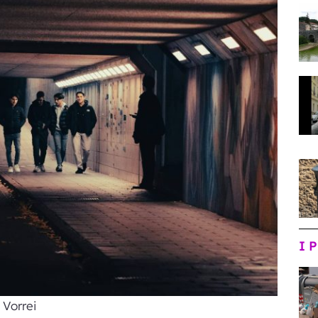
I 
 Vorrei