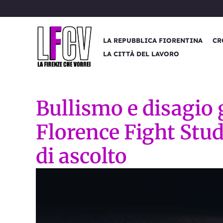
Vai
al
contenuto
LA REPUBBLICA FIORENTINA
CR
LA CITTÀ DEL LAVORO
Bullismo e disagio g
Florence Fight Stu
di ascolto