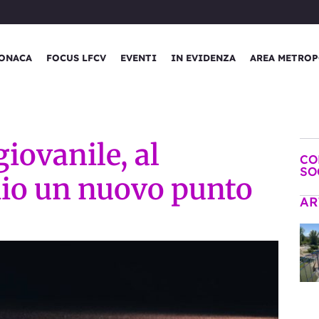
ONACA
FOCUS LFCV
EVENTI
IN EVIDENZA
AREA METROP
iovanile, al
CO
SO
dio un nuovo punto
AR