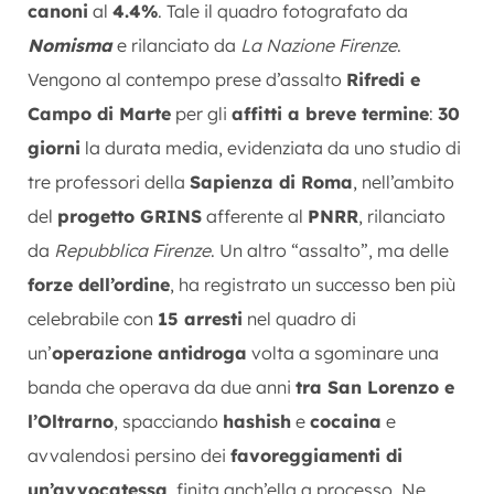
canoni
al
4.4%
. Tale il quadro fotografato da
Nomisma
e rilanciato da
La Nazione Firenze
.
Vengono al contempo prese d’assalto
Rifredi e
Campo di Marte
per gli
affitti a breve termine
:
30
giorni
la durata media, evidenziata da uno studio di
tre professori della
Sapienza di Roma
, nell’ambito
del
progetto GRINS
afferente al
PNRR
, rilanciato
da
Repubblica Firenze
. Un altro “assalto”, ma delle
forze dell’ordine
, ha registrato un successo ben più
celebrabile con
15 arresti
nel quadro di
un’
operazione antidroga
volta a sgominare una
banda che operava da due anni
tra San Lorenzo e
l’Oltrarno
, spacciando
hashish
e
cocaina
e
avvalendosi persino dei
favoreggiamenti di
un’avvocatessa
, finita anch’ella a processo. Ne