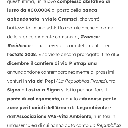
quest’ultima, un nuovo
complesso abitativo di
lusso da 800.000€
al posto della
banca
abbandonata
in
viale Gramsci
, che verrà
battezzato, in uno schiaffo morale anche al nome
dello storico dirigente comunista,
Gramsci
Residence
: se ne prevede il completamento per
l’
estate 2028
. E se viene ancora prorogato, fino al
5
dicembre
, il
cantiere di via Pietrapiana
annunciandone contemporaneamente di prossimi
venturi in
via de’ Pepi
(
La Repubblica Firenze
), tra
Signa
e
Lastra a Signa
si lotta per non fare il
ponte di collegamento
, ritenuto
«dannoso per le
zone perifluviali dell’Arno»
da
Legambiente
e
dall’
Associazione VAS-Vita Ambiente
, riunitesi in
un’assemblea di cui hanno dato conto
La Repubblica