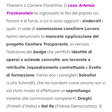
Firenze
e il
Corriere Fiorentino
. Il
caso
Artemio
Frankenstein
ha ingrossato le fila del popolo coi
forconi e le torce, a cui si sono aggiunti i
sindacati
i
quali, in sede di
commissione consiliare Lavoro
,
hanno denunciato la
mancata applicazione del
progetto Cantiere Trasparente
, ovverosia
l’adozione del
badge
che certifichi
identità di
operai e aziende coinvolte
,
ore lavorate e
retribuite
,
inquadramento contrattuale
e
livello
di formazione
. Fanno eco i consiglieri
Sabatini
(Lista Schmidt), che ha ricordato come ancora non vi
sia stato modo di effettuare un
sopralluogo
insieme alle commissioni competenti,
Draghi
(Fratelli d’Italia) e
Del Re
(Firenze Democratica). Si