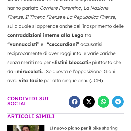
hanno parlato
Corriere Fiorentino
,
La Nazione
Firenze
,
Il Tirreno Firenze
e
La Repubblica Firenze
,
sulla quale si apprende anche dell’inasprimento delle
contraddizioni interne alla Lega
tra i
“vannaccisti”
e i
“ceccardiani”
accusatisi
reciprocamente di aver raggiunto le varie cariche
senza meriti ma per
«listini bloccati»
piuttosto che
da «
miracolati
». Se questa è l’opposizione, Giani
avrà
vita facile
per altri cinque anni. (JCM)
CONDIVIDI SUI
SOCIAL
ARTICOLI SIMILI
Il nuovo piano per il bike sharing