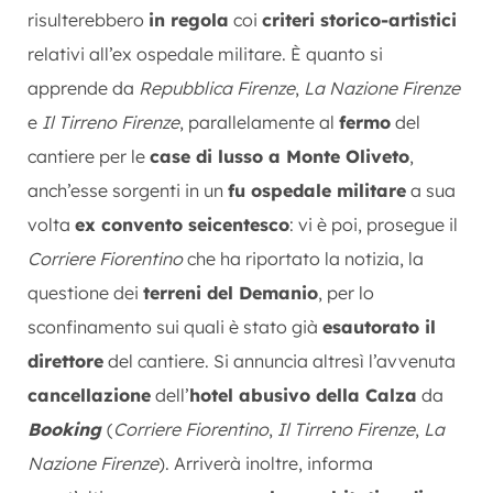
risulterebbero
in regola
coi
criteri storico-artistici
relativi all’ex ospedale militare. È quanto si
apprende da
Repubblica Firenze
,
La Nazione Firenze
e
Il Tirreno Firenze
, parallelamente al
fermo
del
cantiere per le
case di lusso a Monte Oliveto
,
anch’esse sorgenti in un
fu ospedale militare
a sua
volta
ex convento seicentesco
: vi è poi, prosegue il
Corriere Fiorentino
che ha riportato la notizia, la
questione dei
terreni del Demanio
, per lo
sconfinamento sui quali è stato già
esautorato il
direttore
del cantiere. Si annuncia altresì l’avvenuta
cancellazione
dell’
hotel abusivo della Calza
da
Booking
(
Corriere Fiorentino
,
Il Tirreno Firenze
,
La
Nazione Firenze
). Arriverà inoltre, informa