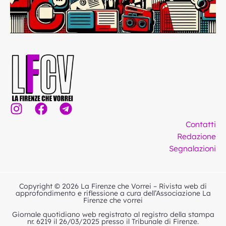
I
F
T
n
a
e
Contatti
s
c
l
Redazione
t
e
e
Segnalazioni
a
b
g
g
o
r
r
o
a
Copyright © 2026 La Firenze che Vorrei – Rivista web di
a
k
m
approfondimento e riflessione a cura dell’Associazione La
Firenze che vorrei
m
Giornale quotidiano web registrato al registro della stampa
nr. 6219 il 26/03/2025 presso il Tribunale di Firenze.