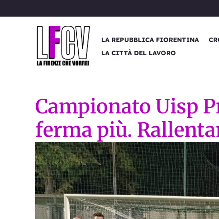
Vai
al
contenuto
LA REPUBBLICA FIORENTINA
CR
LA CITTÀ DEL LAVORO
Campionato Uisp Pra
ferma più. Rallenta