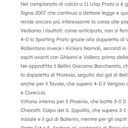
Nel campionato di calcio a 11 Uisp Prato si è gi
Signa 2007 che continua a dettare legge e qual
rende ancora più interessante la corsa alle pia
Vediamo i risultati: come anticipato, non si fe
4-0 lo Sporting Prato grazie alla doppietta di 
Rallentano invece i Kickers Narnali, secondi in c
ospiti avanti con Ghianni e Vollero, prima dell
Ne approfitta il Bellini Giacomo Bacchereto, che
la doppietta di Maresia, seguita dai gol di Bel
anche per il Tavola, che supera 4-0 il Vergaio 
e Careccia.
Vittoria interna per il Phoenix, che batte 3-0 Il
Chiarotti. Colpo del S. Ippolito, che supera 2-1
iniziale e il gol di Ballerini, mentre per gli osp
Prato Est e S. Andrea: al vantaggio di Bassi ri