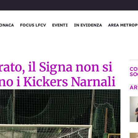
ONACA
FOCUS LFCV
EVENTI
IN EVIDENZA
AREA METROP
to, il Signa non si
CO
SO
no i Kickers Narnali
AR