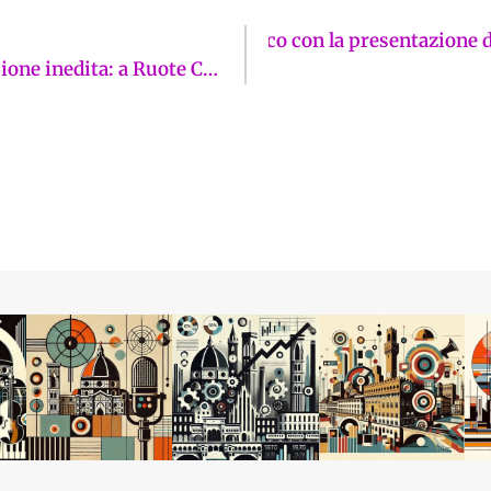
ma Space un momento benefico con la presentazione del 
Il caso Buenos Aires raccontato in una versione inedita: a Ruote Classiche Club Prato proiezione del docu-film su Ignazio Giunti