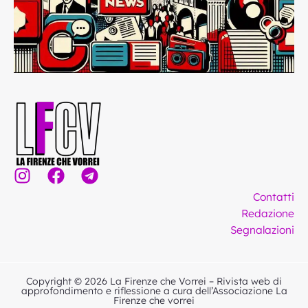
I
F
T
n
a
e
Contatti
s
c
l
Redazione
t
e
e
Segnalazioni
a
b
g
g
o
r
r
o
a
Copyright © 2026 La Firenze che Vorrei – Rivista web di
a
k
m
approfondimento e riflessione a cura dell’Associazione La
Firenze che vorrei