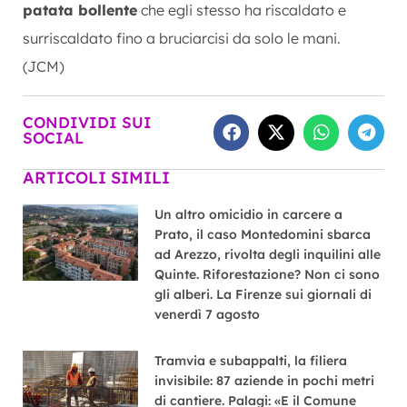
patata bollente
che egli stesso ha riscaldato e
surriscaldato fino a bruciarcisi da solo le mani.
(JCM)
CONDIVIDI SUI
SOCIAL
ARTICOLI SIMILI
Un altro omicidio in carcere a
Prato, il caso Montedomini sbarca
ad Arezzo, rivolta degli inquilini alle
Quinte. Riforestazione? Non ci sono
gli alberi. La Firenze sui giornali di
venerdì 7 agosto
Tramvia e subappalti, la filiera
invisibile: 87 aziende in pochi metri
di cantiere. Palagi: «E il Comune