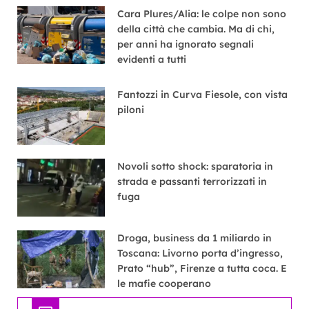
Cara Plures/Alia: le colpe non sono
della città che cambia. Ma di chi,
per anni ha ignorato segnali
evidenti a tutti
Fantozzi in Curva Fiesole, con vista
piloni
Novoli sotto shock: sparatoria in
strada e passanti terrorizzati in
fuga
Droga, business da 1 miliardo in
Toscana: Livorno porta d’ingresso,
Prato “hub”, Firenze a tutta coca. E
le mafie cooperano