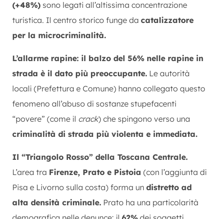
(+48%)
sono legati all’altissima concentrazione
turistica. Il centro storico funge da
catalizzatore
per la microcriminalità.
L’allarme rapine: il balzo del 56% nelle rapine in
strada è il dato più preoccupante.
Le autorità
locali (Prefettura e Comune) hanno collegato questo
fenomeno all’abuso di sostanze stupefacenti
“povere” (come il
crack
) che spingono verso una
criminalità di strada più violenta e immediata.
Il “Triangolo Rosso” della Toscana Centrale.
L’area tra
Firenze, Prato e Pistoia
(con l’aggiunta di
Pisa e Livorno sulla costa) forma un
distretto ad
alta densità criminale.
Prato ha una particolarità
demografica nelle denunce: il
62%
dei soggetti