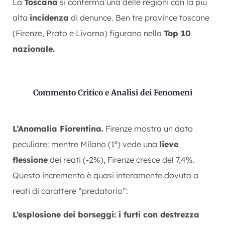
La
Toscana
si conferma una delle regioni con la più
alta
incidenza
di denunce. Ben tre province toscane
(Firenze, Prato e Livorno) figurano nella
Top 10
nazionale.
Commento Critico e Analisi dei Fenomeni
L’Anomalia Fiorentina.
Firenze mostra un dato
peculiare: mentre Milano (1ª) vede una
lieve
flessione
dei reati (-2%), Firenze cresce del 7,4%.
Questo incremento è quasi interamente dovuto a
reati di carattere “predatorio”:
L’esplosione dei borseggi: i furti con destrezza