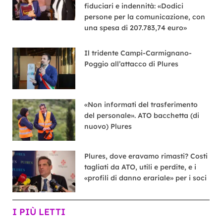
fiduciari e indennità: «Dodici
persone per la comunicazione, con
una spesa di 207.783,74 euro»
Il tridente Campi-Carmignano-
Poggio all’attacco di Plures
«Non informati del trasferimento
del personale». ATO bacchetta (di
nuovo) Plures
Plures, dove eravamo rimasti? Costi
tagliati da ATO, utili e perdite, e i
«profili di danno erariale» per i soci
I PIÙ LETTI