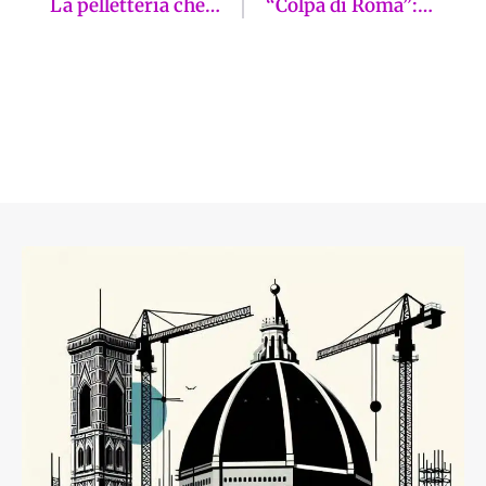
La pelletteria che non si arrende: il caso di Sapaf. La ricetta? «Il vero lusso»
“Colpa di Roma”: Firenze nel caos, ma Giorgio cerca ancora alibi