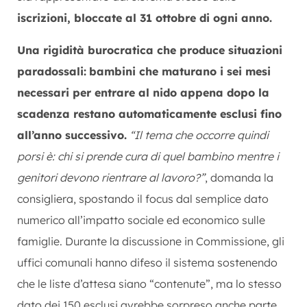
iscrizioni, bloccate al 31 ottobre di ogni anno.
Una rigidità burocratica che produce situazioni
paradossali:
bambini che maturano i sei mesi
necessari per entrare al nido appena dopo la
scadenza restano automaticamente esclusi fino
all’anno successivo.
“Il tema che occorre quindi
porsi è: chi si prende cura di quel bambino mentre i
genitori devono rientrare al lavoro?”
, domanda la
consigliera, spostando il focus dal semplice dato
numerico all’impatto sociale ed economico sulle
famiglie. Durante la discussione in Commissione, gli
uffici comunali hanno difeso il sistema sostenendo
che le liste d’attesa siano “contenute”, ma lo stesso
dato dei 150 esclusi avrebbe sorpreso anche parte