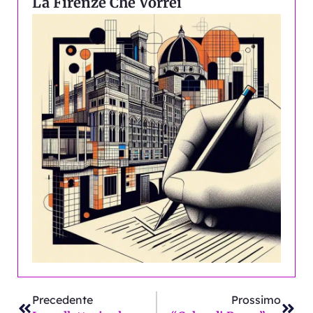
La Firenze Che Vorrei
Precedente
Succ
Precedente
Prossimo