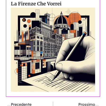
La Firenze Che Vorrei
Precedente
Succ
Precedente
Prossimo