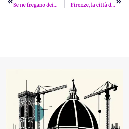
Se ne fregano dei tifosi, se ne fregano dei cittadini ostaggio dei cantieri. Sicuri che i fascisti siano gli altri? La Firenze sui giornali di lunedì 27 ottobre
Firenze, la città della paura: genitori e cittadini sono stanchi