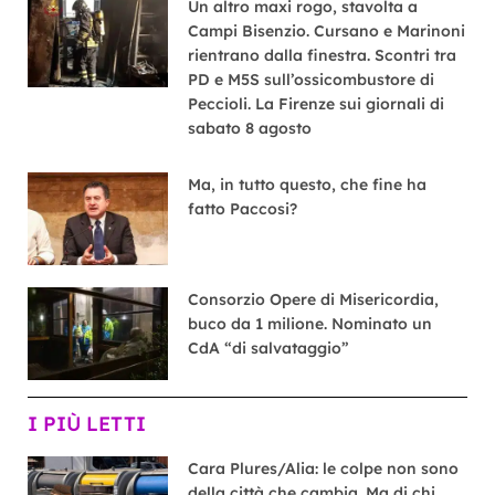
Un altro maxi rogo, stavolta a
Campi Bisenzio. Cursano e Marinoni
rientrano dalla finestra. Scontri tra
PD e M5S sull’ossicombustore di
Peccioli. La Firenze sui giornali di
sabato 8 agosto
Ma, in tutto questo, che fine ha
fatto Paccosi?
Consorzio Opere di Misericordia,
buco da 1 milione. Nominato un
CdA “di salvataggio”
I PIÙ LETTI
Cara Plures/Alia: le colpe non sono
della città che cambia. Ma di chi,