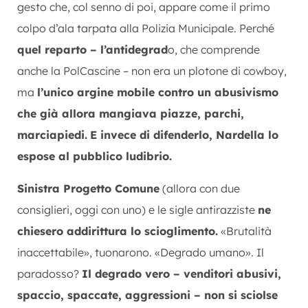
gesto che, col senno di poi, appare come il primo
colpo d’ala tarpata alla Polizia Municipale. Perché
quel reparto – l’antidegrad
o, che comprende
anche la PolCascine – non era un plotone di cowboy,
ma
l’unico argine mobile contro un abusivismo
che già allora mangiava piazze, parchi,
marciapiedi.
E invece di difenderlo, Nardella lo
espose al pubblico ludibrio.
Sinistra Progetto Comune
(allora con due
consiglieri, oggi con uno) e le sigle antirazziste
ne
chiesero addirittura lo scioglimento.
«Brutalità
inaccettabile», tuonarono. «Degrado umano». Il
paradosso?
Il degrado vero – venditori abusivi,
spaccio, spaccate, aggressioni – non si sciolse