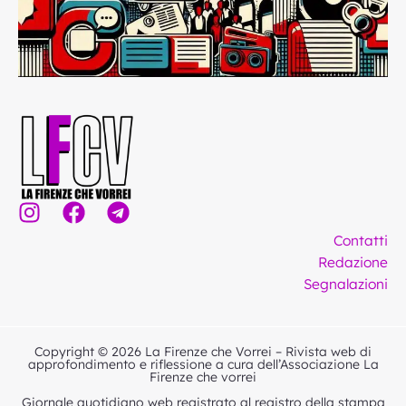
I
F
T
n
a
e
Contatti
s
c
l
Redazione
t
e
e
Segnalazioni
a
b
g
g
o
r
r
o
a
Copyright © 2026 La Firenze che Vorrei – Rivista web di
a
k
m
approfondimento e riflessione a cura dell’Associazione La
Firenze che vorrei
m
Giornale quotidiano web registrato al registro della stampa