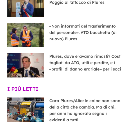
Poggio all’attacco di Plures
«Non informati del trasferimento
del personale». ATO bacchetta (di
nuovo) Plures
Plures, dove eravamo rimasti? Costi
tagliati da ATO, utili e perdite, e i
«profili di danno erariale» per i soci
I PIÙ LETTI
Cara Plures/Alia: le colpe non sono
della città che cambia. Ma di chi,
per anni ha ignorato segnali
evidenti a tutti