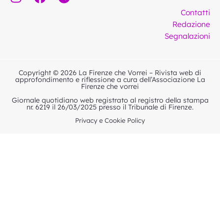
n
a
e
Contatti
s
c
l
Redazione
t
e
e
Segnalazioni
a
b
g
g
o
r
r
o
a
Copyright © 2026 La Firenze che Vorrei – Rivista web di
a
k
m
approfondimento e riflessione a cura dell’Associazione La
Firenze che vorrei
m
Giornale quotidiano web registrato al registro della stampa
nr. 6219 il 26/03/2025 presso il Tribunale di Firenze.
Privacy e Cookie Policy