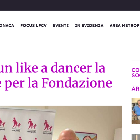
ONACA
FOCUS LFCV
EVENTI
IN EVIDENZA
AREA METROP
un like a dancer la
CO
SO
 per la Fondazione
AR