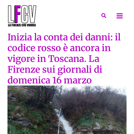
Vai
al
Cerca
contenuto
Inizia la conta dei danni: il
codice rosso è ancora in
vigore in Toscana. La
Firenze sui giornali di
domenica 16 marzo