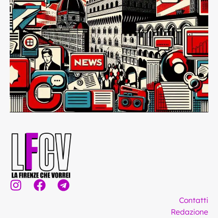
I
F
T
n
a
e
Contatti
s
c
l
Redazione