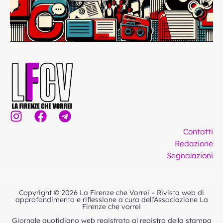
I
F
T
n
a
e
Contatti
s
c
l
Redazione
t
e
e
Segnalazioni
a
b
g
g
o
r
r
o
a
Copyright © 2026 La Firenze che Vorrei – Rivista web di
a
k
m
approfondimento e riflessione a cura dell’Associazione La
Firenze che vorrei
m
Giornale quotidiano web registrato al registro della stampa