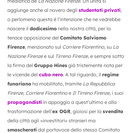
mediatica de
La Nazione Firenze
. Un’unità si
aggiunge anche al novero degli
studentati privati
,
o perlomeno questa è l’intenzione che ne vedrebbe
nascere il
dodicesimo
nella nostra città, per la
tenace opposizione del
Comitato Salviamo
Firenze
, menzionato sul
Corriere Fiorentino
, su
La
Nazione Firenze
e sul
Tirreno Firenze
, e sempre sotto
la firma del
Gruppo Hines
già tristemente nota per
le vicende del
cubo nero
. A tal riguardo, il
regime
funariano
ha mobilitato, tramite
La Repubblica
Firenze
,
Corriere Fiorentino
e
Il Tirreno Firenze
, i suoi
propagandisti
in appoggio a quest’ultimo e alla
trasformazione dell’
ex OGR
, gioiosi per la
svendita
della città agli «investitori» stranieri ma
smascherati
dal portavoce dello stesso Comitato