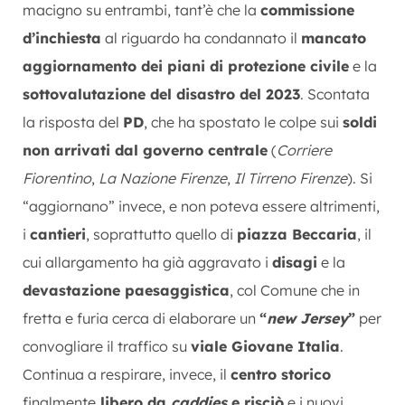
macigno su entrambi, tant’è che la
commissione
d’inchiesta
al riguardo ha condannato il
mancato
aggiornamento dei piani di protezione civile
e la
sottovalutazione del disastro del 2023
. Scontata
la risposta del
PD
, che ha spostato le colpe sui
soldi
non arrivati dal governo centrale
(
Corriere
Fiorentino
,
La Nazione Firenze
,
Il Tirreno Firenze
). Si
“aggiornano” invece, e non poteva essere altrimenti,
i
cantieri
, soprattutto quello di
piazza Beccaria
, il
cui allargamento ha già aggravato i
disagi
e la
devastazione paesaggistica
, col Comune che in
fretta e furia cerca di elaborare un
“
new Jersey
”
per
convogliare il traffico su
viale Giovane Italia
.
Continua a respirare, invece, il
centro storico
finalmente
libero da
caddies
e risciò
e i nuovi