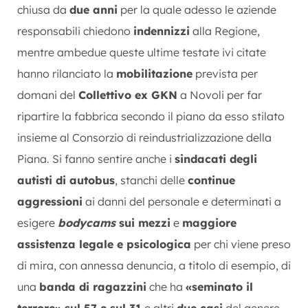
chiusa da
due anni
per la quale adesso le aziende
responsabili chiedono
indennizzi
alla Regione,
mentre ambedue queste ultime testate ivi citate
hanno rilanciato la
mobilitazione
prevista per
domani del
Collettivo ex GKN
a Novoli per far
ripartire la fabbrica secondo il piano da esso stilato
insieme al Consorzio di reindustrializzazione della
Piana. Si fanno sentire anche i
sindacati degli
autisti di autobus
, stanchi delle
continue
aggressioni
ai danni del personale e determinati a
esigere
bodycams
sui mezzi
e
maggiore
assistenza legale e psicologica
per chi viene preso
di mira, con annessa denuncia, a titolo di esempio, di
una
banda di ragazzini
che ha
«seminato il
terrore» sul 57 e sul 31
e altri
due casi
del genere.