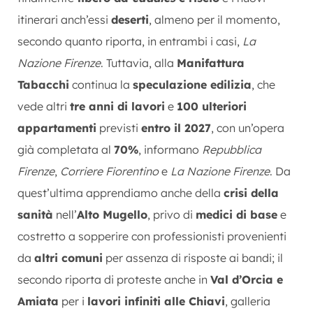
itinerari anch’essi
deserti
, almeno per il momento,
secondo quanto riporta, in entrambi i casi,
La
Nazione Firenze
. Tuttavia, alla
Manifattura
Tabacchi
continua la
speculazione edilizia
, che
vede altri
tre anni di lavori
e
100 ulteriori
appartamenti
previsti
entro il 2027
, con un’opera
già completata al
70%
, informano
Repubblica
Firenze
,
Corriere Fiorentino
e
La Nazione Firenze
. Da
quest’ultima apprendiamo anche della
crisi della
sanità
nell’
Alto Mugello
, privo di
medici di base
e
costretto a sopperire con professionisti provenienti
da
altri comuni
per assenza di risposte ai bandi; il
secondo riporta di proteste anche in
Val d’Orcia e
Amiata
per i
lavori infiniti alle Chiavi
, galleria