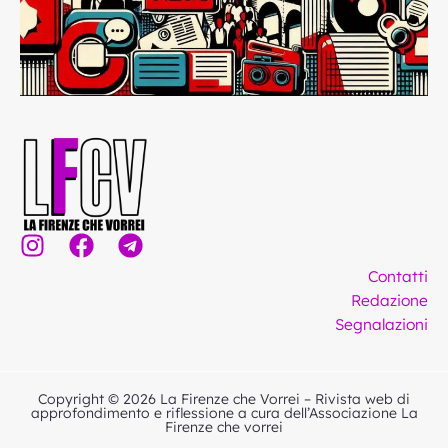
I
F
T
n
a
e
Contatti
s
c
l
Redazione
t
e
e
Segnalazioni
a
b
g
g
o
r
r
o
a
Copyright © 2026 La Firenze che Vorrei – Rivista web di
a
k
m
approfondimento e riflessione a cura dell’Associazione La
Firenze che vorrei
m