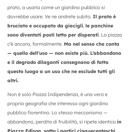
prato, a usarla come un giardino
pubblico si
dovrebbe usare. Ve ne andrete subito.
Il prato è
bruciato e
occupato da giacigli
,
le panchine
sono diventati
posti letto per disperati
.
La piazza
c’è ancora, formalmente.
Ma
nel senso che conta
— quello dell’uso —
non esiste più.
L’abbandono
e il degrado dilaganti
consegnano di fatto
questo luogo
a un uso che ne
esclude tutti gli
altri.
Non è solo Piazza Indipendenza, è una vera e
propria geografia che interessa ogni giardino
pubblico fiorentino
. Lo stesso
meccanismo —
abbandono, perdita di
fruibilità,
si ripete identico
in
Piazza
Edison, sotto i portici cinquecenteschi