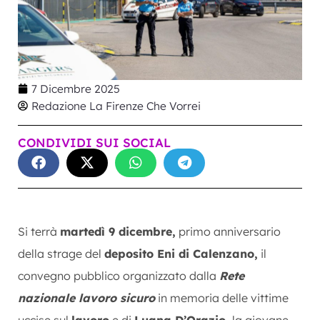
7 Dicembre 2025
Redazione La Firenze Che Vorrei
CONDIVIDI SUI SOCIAL
Si terrà
martedì 9 dicembre,
primo anniversario
della strage del
deposito Eni di Calenzano,
il
convegno pubblico organizzato dalla
Rete
nazionale lavoro sicuro
in memoria delle vittime
uccise sul
lavoro
e di
Luana D’Orazio,
la giovane