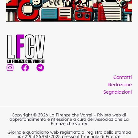
I
F
T
n
a
e
Contatti
s
c
l
Redazione
t
e
e
Segnalazioni
a
b
g
g
o
r
r
o
a
Copyright © 2026 La Firenze che Vorrei – Rivista web di
a
k
m
approfondimento e riflessione a cura dell’Associazione La
Firenze che vorrei
m
Giornale quotidiano web registrato al registro della stampa
nr. 6219 il 26/03/2025 presso il Tribunale di Firenze.