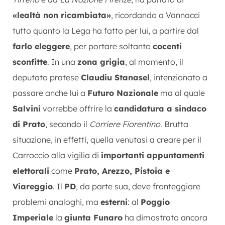
«lealtà non ricambiata»
, ricordando a Vannacci
tutto quanto la Lega ha fatto per lui, a partire dal
farlo eleggere
, per portare soltanto
cocenti
sconfitte
. In una
zona grigia
, al momento, il
deputato pratese
Claudiu Stanasel
, intenzionato a
passare anche lui a
Futuro Nazionale
ma al quale
Salvini
vorrebbe offrire la
candidatura a sindaco
di Prato
, secondo il
Corriere Fiorentino
. Brutta
situazione, in effetti, quella venutasi a creare per il
Carroccio alla vigilia di
importanti appuntamenti
elettorali
come
Prato, Arezzo, Pistoia e
Viareggio
. Il
PD
, da parte sua, deve fronteggiare
problemi analoghi, ma
esterni
: al
Poggio
Imperiale
la
giunta Funaro
ha dimostrato ancora