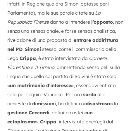
infatti in Regione qualora Simoni optasse per il
Parlamento), ma le sue parole citate su
La
Repubblica Firenze
danno a intendere
l’opposto
, non
senza una sensazionale, e forse sensazionalistica,
rivelazione di una proposta di
entrare addirittura
nel PD
.
Simoni
stesso, come il commissario della
Lega
Crippa
, è stato intervistato da
Corriere
Fiorentino
e
Il Tirreno
, ammettendo senza peli sulla
lingua che quello col partito di Salvini è stato solo
«un matrimonio d’interesse»
, essendovi entrato
solo per seguire Vannacci. Per ora
sordo
alle
richieste di
dimissioni
, ha definito
«disastrosa»
la
gestione Ceccardi
, definita costei
«un
ectoplasma»
.
Crippa
, intervistato anch’egli dal
Tirreno
e da
La Nazione Firenze
, ha parlato di