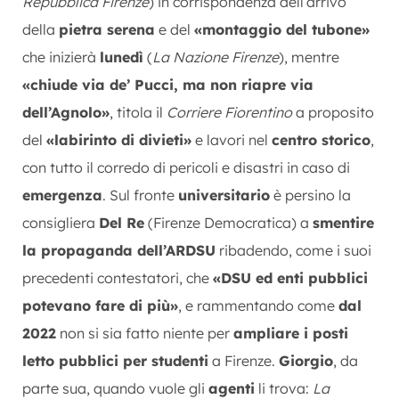
Repubblica Firenze
) in corrispondenza dell’arrivo
della
pietra serena
e del
«montaggio del tubone»
che inizierà
lunedì
(
La Nazione Firenze
), mentre
«chiude via de’ Pucci, ma non riapre via
dell’Agnolo»
, titola il
Corriere Fiorentino
a proposito
del
«labirinto di divieti»
e lavori nel
centro storico
,
con tutto il corredo di pericoli e disastri in caso di
emergenza
. Sul fronte
universitario
è persino la
consigliera
Del Re
(Firenze Democratica) a
smentire
la propaganda dell’ARDSU
ribadendo, come i suoi
precedenti contestatori, che
«DSU ed enti pubblici
potevano fare di più»
, e rammentando come
dal
2022
non si sia fatto niente per
ampliare i posti
letto pubblici per studenti
a Firenze.
Giorgio
, da
parte sua, quando vuole gli
agenti
li trova:
La