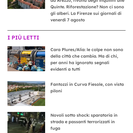
ad Arezzo, rivolta degli inquilini alle
Quinte. Riforestazione? Non ci sono
gli alberi. La Firenze sui giornali di
venerdì 7 agosto
I PIÙ LETTI
Cara Plures/Alia: le colpe non sono
della città che cambia. Ma di chi,
per anni ha ignorato segnali
evidenti a tutti
Fantozzi in Curva Fiesole, con vista
piloni
Novoli sotto shock: sparatoria in
strada e passanti terrorizzati in
fuga