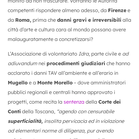
monito da non trascurare. Vorranno le Autorità
competenti rispondere almeno adesso, da
Firenze
e
da
Roma,
prima che
danni gravi e irreversibili
alla
città d’arte e cultura cara al mondo possano avere
malauguratamente a concretizzarsi?
L’Associazione di volontariato
Idra
, parte civile e
ad
adiuvandum
nei
procedimenti giudiziari
che hanno
acclarato i danni TAV all’ambiente e all’erario in
Mugello
e a
Monte Morello
– dove amministratori
pubblici regionali e centrali hanno approvato i
progetti, come recita la
sentenza
della
Corte dei
Conti
della Toscana,
“agendo con censurabile
superficialità,
insolita pervicacia ed in violazione
ad elementari norme di diligenza, pur avendo