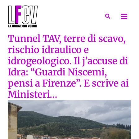
Vai
al
Cerca
contenuto
Tunnel TAV, terre di scavo,
rischio idraulico e
idrogeologico. Il j’accuse di
Idra: “Guardi Niscemi,
pensi a Firenze”. E scrive ai
Ministeri…