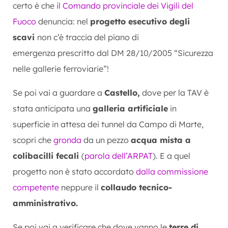
certo è che
il Comando provinciale dei Vigili del
Fuoco
denuncia: nel
progetto esecutivo degli
scavi
non c’è traccia del piano di
emergenza prescritto dal DM 28/10/2005 “Sicurezza
nelle gallerie ferroviarie”!
Se poi vai a guardare a
Castello,
dove per la TAV è
stata anticipata una
galleria artificiale
in
superficie in attesa dei tunnel da Campo di Marte,
scopri che
gronda
da un pezzo
acqua mista a
colibacilli fecali
(
parola dell’ARPAT
). E a quel
progetto non è stato accordato
dalla commissione
competente
neppure il
collaudo tecnico-
amministrativo.
Se poi vai a verificare che dove vanno le
terre di