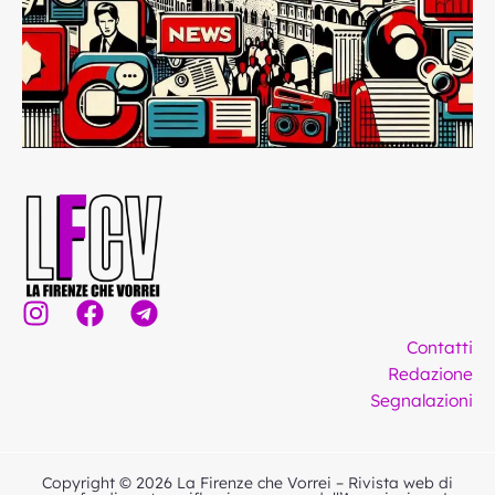
I
F
T
n
a
e
Contatti
s
c
l
Redazione
t
e
e
Segnalazioni
a
b
g
g
o
r
r
o
a
Copyright © 2026 La Firenze che Vorrei – Rivista web di