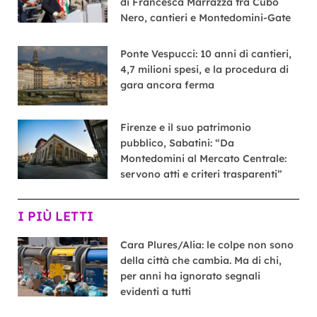
di Francesca Marrazza tra Cubo
Nero, cantieri e Montedomini-Gate
Ponte Vespucci: 10 anni di cantieri,
4,7 milioni spesi, e la procedura di
gara ancora ferma
Firenze e il suo patrimonio
pubblico, Sabatini: “Da
Montedomini al Mercato Centrale:
servono atti e criteri trasparenti”
I PIÙ LETTI
Cara Plures/Alia: le colpe non sono
della città che cambia. Ma di chi,
per anni ha ignorato segnali
evidenti a tutti