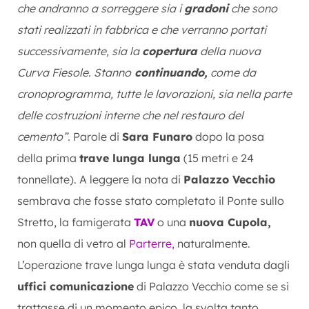
che andranno a sorreggere sia i
gradoni
che sono
stati realizzati in fabbrica e che verranno portati
successivamente, sia la
copertura
della nuova
Curva Fiesole. Stanno
continuando,
come da
cronoprogramma, tutte le lavorazioni, sia nella parte
delle costruzioni interne che nel restauro del
cemento”.
Parole di
Sara Funaro
dopo la posa
della prima
trave lunga lunga
(15 metri e 24
tonnellate). A leggere la nota di
Palazzo Vecchio
sembrava che fosse stato completato il Ponte sullo
Stretto, la famigerata
TAV
o una
nuova Cupola,
non quella di vetro al
Parterre,
naturalmente.
L’operazione trave lunga lunga è stata venduta dagli
uffici comunicazione
di Palazzo Vecchio come se si
trattasse di un momento epico, la svolta tanto