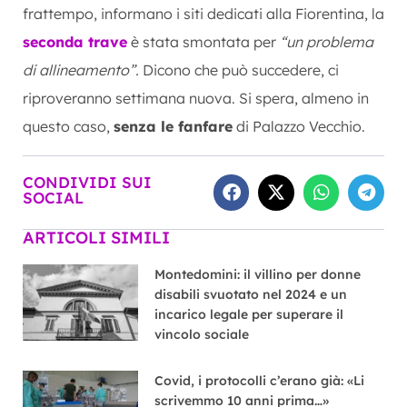
frattempo, informano i siti dedicati alla Fiorentina, la
seconda trave
è stata smontata per
“un problema
di allineamento”.
Dicono che può succedere, ci
riproveranno settimana nuova. Si spera, almeno in
questo caso,
senza le fanfare
di Palazzo Vecchio.
CONDIVIDI SUI
SOCIAL
ARTICOLI SIMILI
Montedomini: il villino per donne
disabili svuotato nel 2024 e un
incarico legale per superare il
vincolo sociale
Covid, i protocolli c’erano già: «Li
scrivemmo 10 anni prima…»