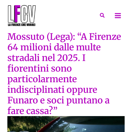
Vai
al
Cerca
contenuto
Mossuto (Lega): “A Firenze
64‬ milioni dalle multe
stradali nel 2025. I
fiorentini sono
particolarmente
indisciplinati oppure
Funaro e soci puntano a
fare cassa?”