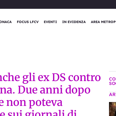
ONACA
FOCUS LFCV
EVENTI
IN EVIDENZA
AREA METROP
nche gli ex DS contro
CO
SO
gna. Due anni dopo
AR
ve non poteva
 sui giornali di