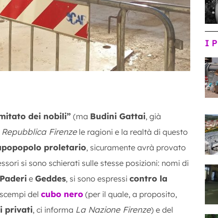
I 
mitato dei nobili”
Budini Gattai
(ma
, già
 Repubblica Firenze
le ragioni e la realtà di questo
apopopolo proletario
, sicuramente avrà provato
ssori si sono schierati sulle stesse posizioni: nomi di
Paderi
Geddes
contro la
e
, si sono espressi
cubo nero
 scempi del
(per il quale, a proposito,
i privati
La Nazione Firenze
, ci informa
) e del