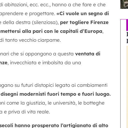
i di abitazioni, ecc. ecc., hanno a che fare e che
traprendere e progettare.
«Ci vuole un segno di
e della destra (silenziosa),
per togliere Firenze
ettersi alla pari con le capitali d’Europa
,
 di tanto vecchio ciarpame.
zionari che si oppongono a questa
ventata di
nze
, invecchiata e imbolsita da una
rogano su futuri distopici legato ai cambiamenti
 disegni modernisti fuori tempo e fuori luogo.
oni come la giustizia, le università, le botteghe
a e priva di vita reale.
 secoli hanno prosperato l’artigianato di alto