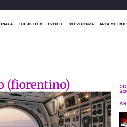
ONACA
FOCUS LFCV
EVENTI
IN EVIDENZA
AREA METROP
o (fiorentino)
CO
SO
AR