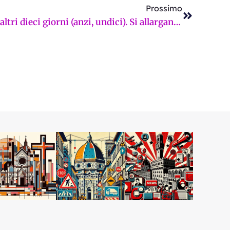
Prossimo
La Faentina resterà chiusa altri dieci giorni (anzi, undici). Si allargano le zone rosse dopo l’ennesima rissa a colpi di machete. Pessima figura anche davanti a Mosca. La Firenze sui giornali di sabato 10 gennaio