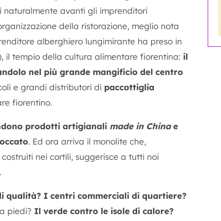
tti naturalmente avanti gli imprenditori
’organizzazione della ristorazione, meglio nota
renditore alberghiero lungimirante ha preso in
), il tempio della cultura alimentare fiorentina:
il
ndolo nel più grande mangificio del centro
oli e grandi distributori di
paccottiglia
e fiorentino.
ndono prodotti artigianali
made in China
e
roccato
. Ed ora arriva il monolite che,
struiti nei cortili, suggerisce a tutti noi
.
di qualità?
I centri commerciali di quartiere?
 a piedi?
Il verde contro le isole di calore?