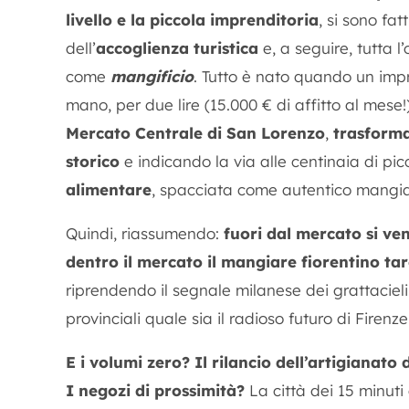
livello e la piccola imprenditoria
, si sono fa
dell’
accoglienza turistica
e, a seguire, tutta l
come
mangificio
. Tutto è nato quando un imp
mano, per due lire (15.000 € di affitto al mese!
Mercato Centrale di San Lorenzo
,
trasforma
storico
e indicando la via alle centinaia di picc
alimentare
, spacciata come autentico mangiar
Quindi, riassumendo:
fuori dal mercato si ve
dentro il mercato il mangiare fiorentino ta
riprendendo il segnale milanese dei grattacieli co
provinciali quale sia il radioso futuro di Firenze
E i volumi zero?
Il rilancio dell’artigianato 
I negozi di prossimità?
La città dei 15 minuti