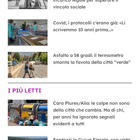
vincolo sociale
Covid, i protocolli c’erano già: «Li
scrivemmo 10 anni prima…»
Asfalto a 58 gradi: il termometro
smonta la favola della città “verde”
I PIÙ LETTI
Cara Plures/Alia: le colpe non sono
della città che cambia. Ma di chi,
per anni ha ignorato segnali
evidenti a tutti
Fantozzi in Curva Fiesole, con vista