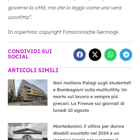
governa la città, ma che io leggo come una vera
sconfitta”.
In copertina: copyright Fotocronache Germogli
CONDIVIDI SUI
SOCIAL
ARTICOLI SIMILI
Non mollano Palagi sugli studentati
e Bambagioni sulla multiutility. Un
morto sul lavoro e sempre più
precari. La Firenze sui giornali di
lunedì 10 agosto
Montedomini: il villino per donne
disabili svuotato nel 2024 e un
incarico legale per superare il