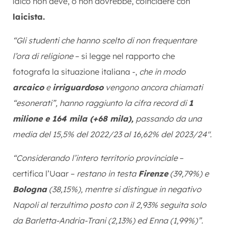
laico non deve, o non dovrebbe, coincidere con
laicista.
“Gli studenti che hanno scelto di non frequentare
l’ora di religione
– si legge nel rapporto che
fotografa la situazione italiana -,
che in modo
arcaico
e
irriguardoso
vengono ancora chiamati
“esonerati”, hanno raggiunto la cifra record di
1
milione e 164 mila (+68 mila),
passando da una
media del 15,5% del 2022/23 al 16,62% del 2023/24″.
“Considerando l’intero territorio provinciale
–
certifica l’Uaar –
restano in testa
Firenze
(39,79%) e
Bologna
(38,15%), mentre si distingue in negativo
Napoli al terzultimo posto con il 2,93% seguita solo
da Barletta-Andria-Trani (2,13%) ed Enna (1,99%)”.