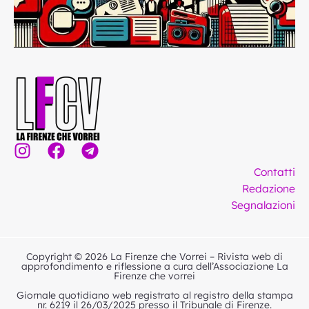
I
F
T
n
a
e
Contatti
s
c
l
Redazione
t
e
e
Segnalazioni
a
b
g
g
o
r
r
o
a
Copyright © 2026 La Firenze che Vorrei – Rivista web di
a
k
m
approfondimento e riflessione a cura dell’Associazione La
Firenze che vorrei
m
Giornale quotidiano web registrato al registro della stampa
nr. 6219 il 26/03/2025 presso il Tribunale di Firenze.