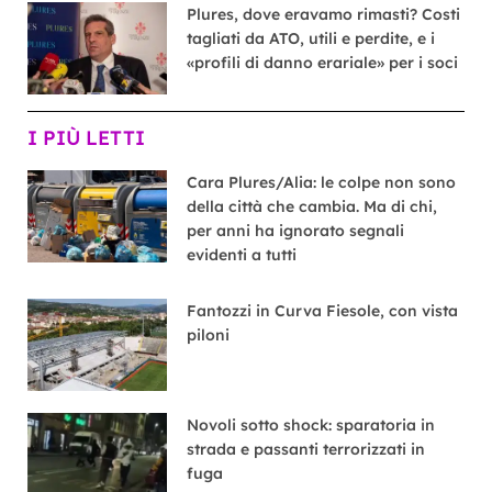
Plures, dove eravamo rimasti? Costi
tagliati da ATO, utili e perdite, e i
«profili di danno erariale» per i soci
I PIÙ LETTI
Cara Plures/Alia: le colpe non sono
della città che cambia. Ma di chi,
per anni ha ignorato segnali
evidenti a tutti
Fantozzi in Curva Fiesole, con vista
piloni
Novoli sotto shock: sparatoria in
strada e passanti terrorizzati in
fuga