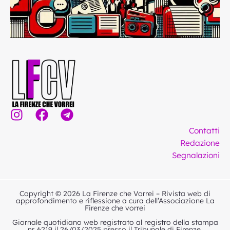
I
F
T
n
a
e
Contatti
s
c
l
Redazione
t
e
e
Segnalazioni
a
b
g
g
o
r
r
o
a
Copyright © 2026 La Firenze che Vorrei – Rivista web di
a
k
m
approfondimento e riflessione a cura dell’Associazione La
Firenze che vorrei
m
Giornale quotidiano web registrato al registro della stampa
nr. 6219 il 26/03/2025 presso il Tribunale di Firenze.