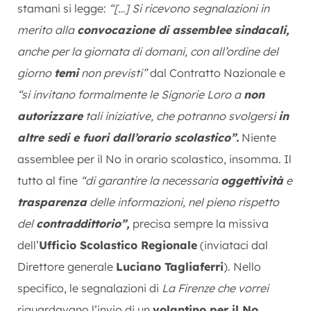
stamani si legge:
“[…] Si ricevono segnalazioni in
merito alla
convocazione di assemblee sindacali,
anche per la giornata di domani, con all’ordine del
giorno
temi
non previsti”
dal Contratto Nazionale e
“si invitano formalmente le Signorie Loro a
non
autorizzare
tali iniziative, che potranno svolgersi
in
altre sedi e fuori dall’orario scolastico”.
Niente
assemblee per il No in orario scolastico, insomma. Il
tutto al fine
“di garantire la necessaria
oggettività
e
trasparenza
delle informazioni, nel pieno rispetto
del
contraddittorio”,
precisa sempre la missiva
dell’
Ufficio Scolastico Regionale
(inviataci dal
Direttore generale
Luciano Tagliaferri
). Nello
specifico, le segnalazioni di
La Firenze che vorrei
riguardavano l’invio di un
volantino per il No