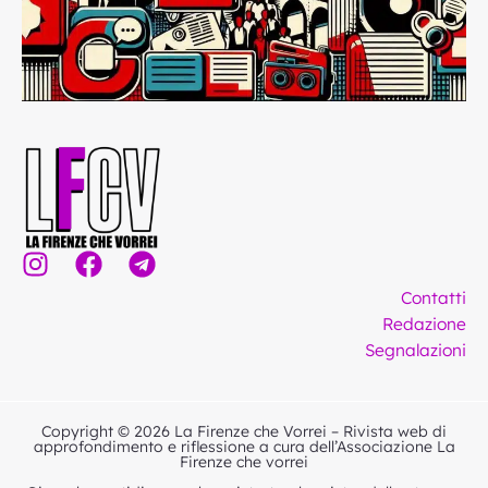
I
F
T
n
a
e
Contatti
s
c
l
Redazione
t
e
e
Segnalazioni
a
b
g
g
o
r
r
o
a
Copyright © 2026 La Firenze che Vorrei – Rivista web di
a
k
m
approfondimento e riflessione a cura dell’Associazione La
Firenze che vorrei
m