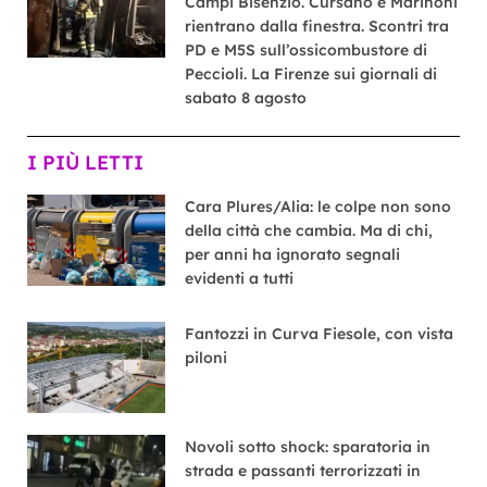
Campi Bisenzio. Cursano e Marinoni
rientrano dalla finestra. Scontri tra
PD e M5S sull’ossicombustore di
Peccioli. La Firenze sui giornali di
sabato 8 agosto
I PIÙ LETTI
Cara Plures/Alia: le colpe non sono
della città che cambia. Ma di chi,
per anni ha ignorato segnali
evidenti a tutti
Fantozzi in Curva Fiesole, con vista
piloni
Novoli sotto shock: sparatoria in
strada e passanti terrorizzati in