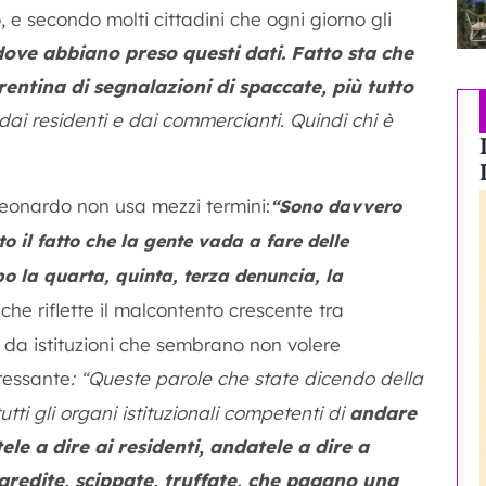
e secondo molti cittadini che ogni giorno gli
ove abbiano preso questi dati. Fatto sta che
entina di segnalazioni di spaccate, più tutto
, dai residenti e dai commercianti.
Quindi chi è
Leonardo non usa mezzi termini:
“Sono davvero
o il fatto che la gente vada a fare delle
po la quarta, quinta, terza denuncia, la
che riflette il malcontento crescente tra
i da istituzioni che sembrano non volere
ressante
:
Queste parole che state dicendo della
“
tutti gli organi istituzionali competenti di
andare
le a dire ai residenti, andatele a dire a
redite, scippate, truffate, che pagano una