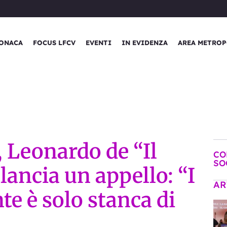
ONACA
FOCUS LFCV
EVENTI
IN EVIDENZA
AREA METROP
, Leonardo de “Il
CO
SO
ancia un appello: “I
AR
nte è solo stanca di