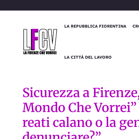
Vai
al
contenuto
LA REPUBBLICA FIORENTINA
CR
LA CITTÀ DEL LAVORO
Sicurezza a Firenze
Mondo Che Vorrei” l
reati calano o la ge
denunciare?”