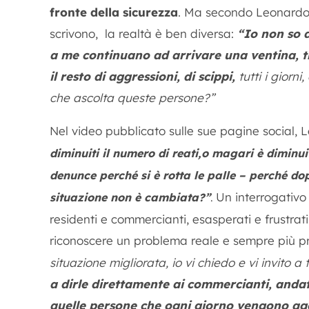
fronte della sicurezza
. Ma secondo Leonardo, 
scrivono, la realtà è ben diversa:
“Io non so d
a me continuano ad arrivare una ventina, tr
il resto di aggressioni, di scippi,
tutti i giorni
che ascolta queste persone?
”
Nel video pubblicato sulle sue pagine social, 
diminuiti il numero di reati,o magari è diminuit
denunce perché si è rotta le palle – perché do
Un interrogativo 
situazione non è cambiata?”
.
residenti e commercianti, esasperati e frustrat
riconoscere un problema reale e sempre più p
situazione migliorata, io vi chiedo e vi invito a 
a dirle direttamente ai commercianti, andate
quelle persone che ogni giorno vengono agg