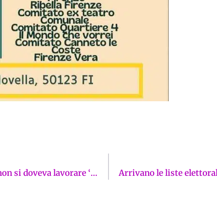
Stadio Franchi 4 mesi dopo, Sabatini: “Ma non si doveva lavorare ‘moltissimo’?”