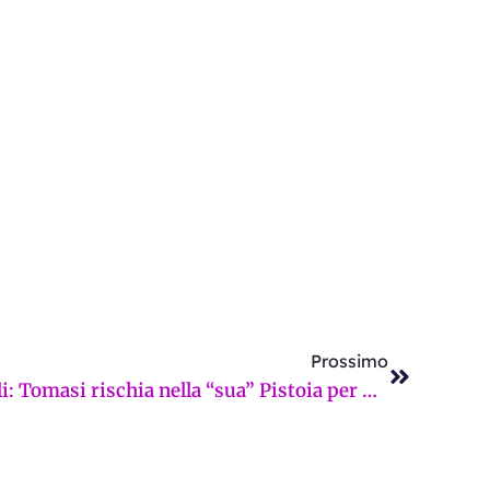
Successi
Prossimo
Arrivano le liste elettorali: Tomasi rischia nella “sua” Pistoia per una formalità. E nella Firenze “aperta e inclusiva” si fatica a trovare casa anche solo per un nome straniero. La Firenze sui giornali di domenica 14 settembre