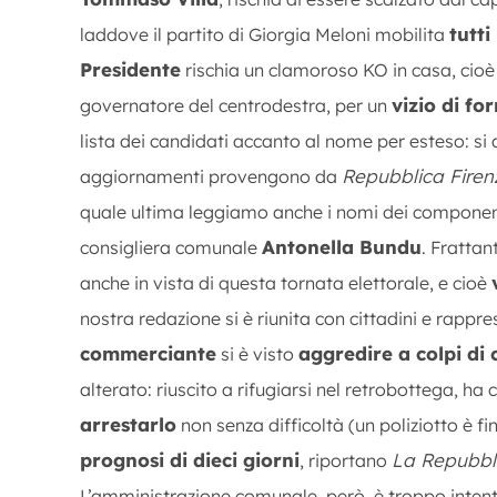
tutti
laddove il partito di Giorgia Meloni mobilita
Presidente
rischia un clamoroso KO in casa, cioè
vizio di fo
governatore del centrodestra, per un
lista dei candidati accanto al nome per esteso: si 
Repubblica Firen
aggiornamenti provengono da
quale ultima leggiamo anche i nomi dei componenti
Antonella Bundu
consigliera comunale
. Frattan
anche in vista di questa tornata elettorale, e cioè
nostra redazione si è riunita con cittadini e rappr
commerciante
aggredire a colpi di 
si è visto
alterato: riuscito a rifugiarsi nel retrobottega, ha 
arrestarlo
non senza difficoltà (un poliziotto è f
prognosi di dieci giorni
La Repubbli
, riportano
L’amministrazione comunale, però, è troppo inten