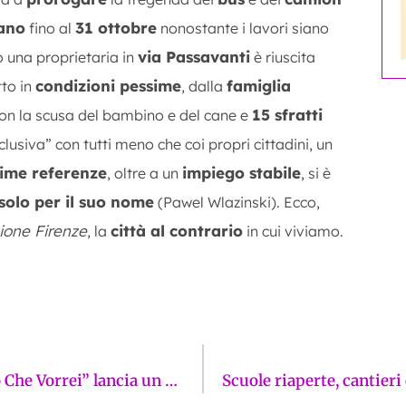
iano
31 ottobre
fino al
nonostante i lavori siano
via Passavanti
o una proprietaria in
è riuscita
condizioni pessime
famiglia
tto in
, dalla
15 sfratti
on la scusa del bambino e del cane e
nclusiva” con tutti meno che coi propri cittadini, un
time referenze
impiego stabile
, oltre a un
, si è
 solo per il suo nome
(Pawel Wlazinski). Ecco,
ione Firenze
città al contrario
, la
in cui viviamo.
Sicurezza a Firenze, Leonardo de “Il Mondo Che Vorrei” lancia un appello: “I reati calano o la gente è solo stanca di denunciare?”