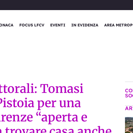
ONACA
FOCUS LFCV
EVENTI
IN EVIDENZA
AREA METROP
ettorali: Tomasi
CO
SO
Pistoia per una
AR
irenze “aperta e
 a trovare casa anche