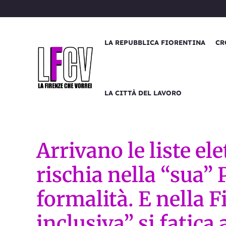
Vai
al
contenuto
LA REPUBBLICA FIORENTINA
CR
LA CITTÀ DEL LAVORO
Arrivano le liste el
rischia nella “sua” 
formalità. E nella F
inclusiva” si fatica