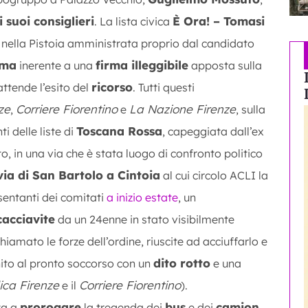
 i suoi consiglieri
È Ora! – Tomasi
. La lista civica
 nella Pistoia amministrata proprio dal candidato
rma
firma illeggibile
inerente a una
apposta sulla
ricorso
attende l’esito del
. Tutti questi
ze
Corriere Fiorentino
La Nazione Firenze
,
e
, sulla
Toscana Rossa
 delle liste di
, capeggiata dall’ex
to, in una via che è stata luogo di confronto politico
via di San Bartolo a Cintoia
al cui circolo ACLI la
esentanti dei comitati
a inizio estate
, un
cacciavite
da un 24enne in stato visibilmente
chiamato le forze dell’ordine, riuscite ad acciuffarlo e
dito rotto
inito al pronto soccorso con un
e una
ca Firenze
Corriere Fiorentino
e il
).
prorogare
bus
camion
ta a
la tregenda dei
e dei