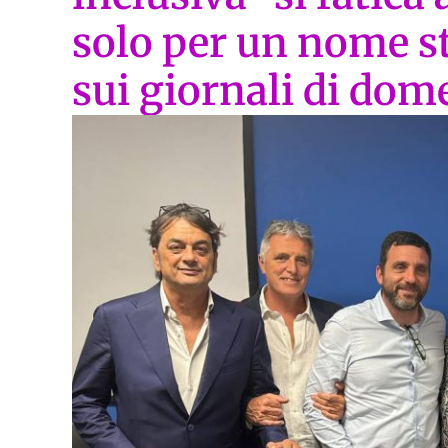
solo per un nome st
sui giornali di dom