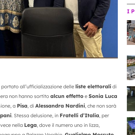
I 
liste elettorali
portato all’ufficializzazione delle
di
alcun effetto
Sonia Luca
dera non hanno sortito
e
Pisa
Alessandra Nardini
sione, a
, di
, che non sarà
pani
Fratelli d’Italia
. Stessa delusione, in
, per
Lega
nvece nella
, dove il numero uno in lizza,
Guglielmo Mossuto
capogruppo a Palazzo Vecchio,
,