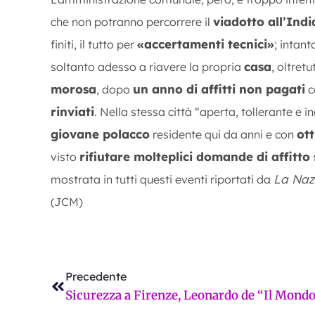
viadotto all’Ind
che non potranno percorrere il
«accertamenti tecnici»
finiti, il tutto per
; intant
casa
soltanto adesso a riavere la propria
, oltretu
morosa
un anno di affitti non pagati
, dopo
c
rinviati
. Nella stessa città “aperta, tollerante e i
giovane polacco
ot
residente qui da anni e con
rifiutare molteplici domande di affitto
visto
La Naz
mostrata in tutti questi eventi riportati da
(JCM)
Precedente
Precedente