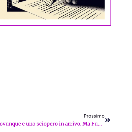
Successi
Prossimo
Scuole riaperte, cantieri ovunque e uno sciopero in arrivo. Ma Funaro e Giorgio ci pregano di lasciare l’auto a casa