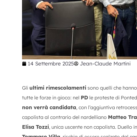
14 Settembre 2025
Jean-Claude Martini
ultimi rimescolamenti
Gli
sono quelli che hanno 
PD
tutte le forze in gioco: nel
le proteste di Ponte
non verrà candidata
, con l’aggiuntiva retroces
Matteo Tra
capolista al contrario del nardelliano
Elisa Tozzi
, unica uscente non capolista. Duello i
Tommaso Villa
, rischia di essere scalzato dal 