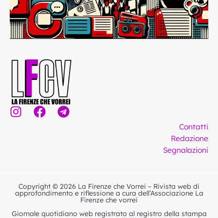
I
F
T
n
a
e
Contatti
s
c
l
Redazione
t
e
e
Segnalazioni
a
b
g
g
o
r
r
o
a
Copyright © 2026 La Firenze che Vorrei – Rivista web di
a
k
m
approfondimento e riflessione a cura dell’Associazione La
Firenze che vorrei
m
Giornale quotidiano web registrato al registro della stampa