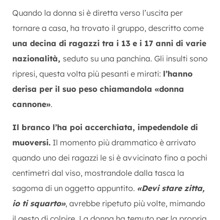
Quando la donna si è diretta verso l’uscita per
tornare a casa, ha trovato il gruppo, descritto come
una decina di ragazzi tra i 13 e i 17 anni di varie
nazionalità,
seduto su una panchina. Gli insulti sono
ripresi, questa volta più pesanti e mirati:
l’hanno
derisa per il suo peso chiamandola «donna
cannone»
.
Il branco l’ha poi accerchiata, impedendole di
muoversi.
Il momento più drammatico è arrivato
quando uno dei ragazzi le si è avvicinato fino a pochi
centimetri dal viso, mostrandole dalla tasca la
sagoma di un oggetto appuntito.
«Devi stare zitta,
io ti squarto»
, avrebbe ripetuto più volte, mimando
il gesto di colpire. La donna ha temuto per la propria