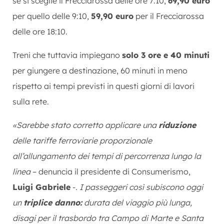
se si sceglie il Frecciarossa delle ore 7:10,
69,90 euro
per quello delle 9:10,
59,90 euro
per il Frecciarossa
delle ore 18:10.
Treni che tuttavia impiegano
solo 3 ore e 40 minuti
per giungere a destinazione, 60 minuti in meno
rispetto ai tempi previsti in questi giorni di lavori
sulla rete.
«Sarebbe stato corretto applicare una
riduzione
delle tariffe ferroviarie proporzionale
all’allungamento dei tempi di percorrenza lungo la
linea
– denuncia il presidente di Consumerismo,
Luigi Gabriele
-.
I passeggeri così subiscono oggi
un
triplice danno:
durata del viaggio più lunga,
disagi per il trasbordo tra Campo di Marte e Santa