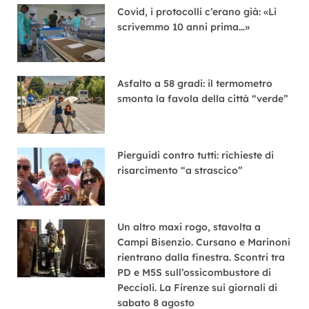
Covid, i protocolli c’erano già: «Li
scrivemmo 10 anni prima…»
Asfalto a 58 gradi: il termometro
smonta la favola della città “verde”
Pierguidi contro tutti: richieste di
risarcimento “a strascico”
Un altro maxi rogo, stavolta a
Campi Bisenzio. Cursano e Marinoni
rientrano dalla finestra. Scontri tra
PD e M5S sull’ossicombustore di
Peccioli. La Firenze sui giornali di
sabato 8 agosto