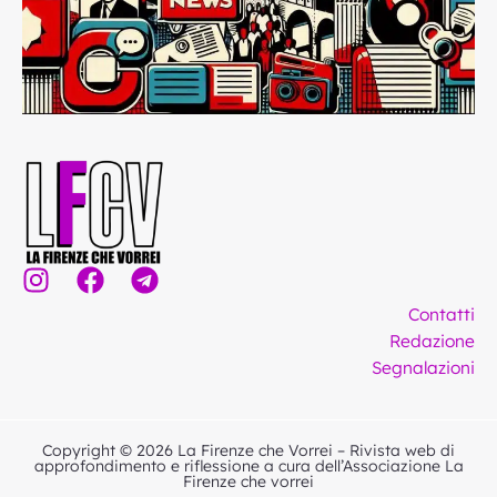
I
F
T
n
a
e
Contatti
s
c
l
Redazione
t
e
e
Segnalazioni
a
b
g
g
o
r
r
o
a
Copyright © 2026 La Firenze che Vorrei – Rivista web di
a
k
m
approfondimento e riflessione a cura dell’Associazione La
Firenze che vorrei