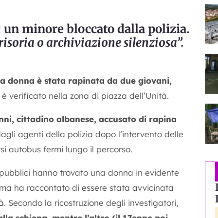
: un minore bloccato dalla polizia.
risoria o archiviazione silenziosa”.
a donna è stata rapinata da due giovani,
 è verificato nella zona di piazza dell’Unità.
nni, cittadino albanese, accusato di rapina
agli agenti della polizia dopo l’intervento delle
rsi autobus fermi lungo il percorso.
i pubblici hanno trovato una donna in evidente
tima ha raccontato di essere stata avvicinata
 Secondo la ricostruzione degli investigatori,
lla schiena, mentre l’altro (il 17enne poi