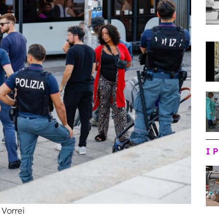
I 
Vorrei