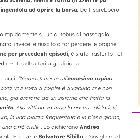
ringendola ad aprire la borsa
.
Da lì sarebbero
lito rapidamente su un autobus di passaggio,
ato, invece, è riuscito a far perdere le proprie
dine per precedenti episodi
, è stato trasferito nel
dimenti dell’autorità giudiziaria.
annacci.
“Siamo di fronte all’
ennesima rapina
ncora una volta a colpire è qualcuno che non
ne, già protetto da un sistema che tratta la
unità.
Alla vittima va tutta la nostra solidarietà:
uro, in una piazza frequentata e in pieno giorno,
na città civile”.
Lo dichiarano
Andrea
onale Firenze, e
Salvatore Sibilla,
Consigliere al