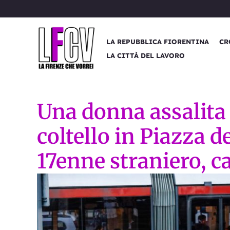
Vai
al
contenuto
LA REPUBBLICA FIORENTINA
CR
LA CITTÀ DEL LAVORO
Una donna assalita
coltello in Piazza d
17enne straniero, c