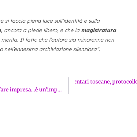
e si faccia piena luce sull’identità e sulla
,
ancora a piede libero, e che la
magistratura
 merita. Il fatto che l’autore sia minorenne non
o nell’ennesima archiviazione silenziosa”.
izzazione eccellenze agroalimentari toscane, protocol
Tra malasanità e criminalità, per i giovani fare impresa…è un’impresa. E adesso protestano anche gli operatori dell’Arno. La Firenze sui giornali di lunedì 11 maggio