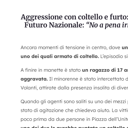
Aggressione con coltello e furto
Futuro Nazionale:
“No a pena ir
Ancora momenti di tensione in centro, dove
un
uno dei quali armato di coltello.
L’episodio si
A finire in manette è stato
un ragazzo di 17 a
aggravata.
Il minorenne è stato intercettato d
Volanti, attirate dalla presenza insolita di dive
Quando gli agenti sono saliti su uno dei mezz
stato di agitazione che chiedeva aiuto. La vit
poco prima da due persone in Piazza dell’Unità.
uno dei due le avrebbe puntato un coltello a