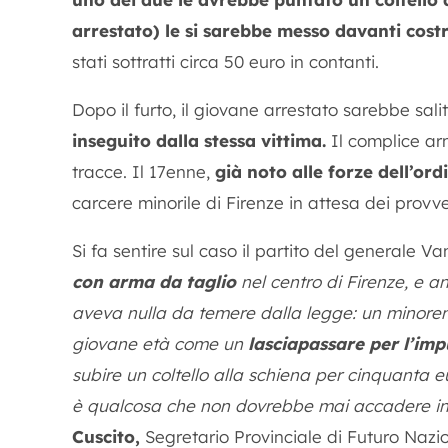
arrestato) le si sarebbe messo davanti cost
stati sottratti circa 50 euro in contanti.
Dopo il furto, il giovane arrestato sarebbe sa
inseguito dalla stessa vittima.
Il complice arm
tracce. Il 17enne,
già noto alle forze dell’or
carcere minorile di Firenze in attesa dei provve
Si fa sentire sul caso il partito del generale V
con arma da taglio
nel centro di Firenze, e a
aveva nulla da temere dalla legge: un minoren
giovane età come un
lasciapassare per l’imp
subire un coltello alla schiena per cinquanta e
è qualcosa che non dovrebbe mai accadere in u
Cuscito,
Segretario Provinciale di Futuro Nazi