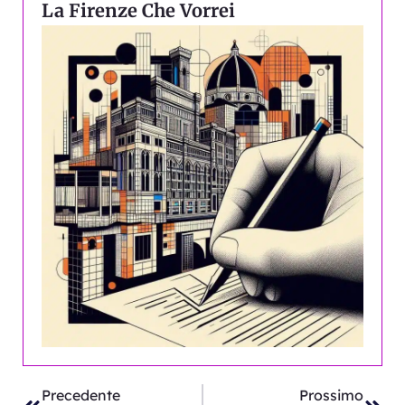
La Firenze Che Vorrei
Precedente
Succ
Precedente
Prossimo