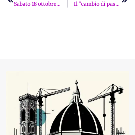
Sabato 18 ottobre la Giornata Nazionale dell’Ordine di Malta
Il “cambio di passo” è Italia Viva in Giunta (anche) a Palazzo Vecchio?