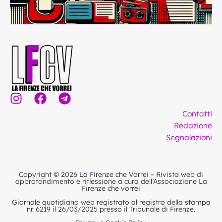
I
F
T
n
a
e
Contatti
s
c
l
Redazione
t
e
e
Segnalazioni
a
b
g
g
o
r
r
o
a
Copyright © 2026 La Firenze che Vorrei – Rivista web di
a
k
m
approfondimento e riflessione a cura dell’Associazione La
Firenze che vorrei
m
Giornale quotidiano web registrato al registro della stampa
nr. 6219 il 26/03/2025 presso il Tribunale di Firenze.