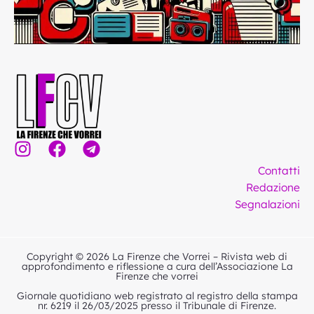
I
F
T
n
a
e
Contatti
s
c
l
Redazione
t
e
e
Segnalazioni
a
b
g
g
o
r
r
o
a
Copyright © 2026 La Firenze che Vorrei – Rivista web di
a
k
m
approfondimento e riflessione a cura dell’Associazione La
Firenze che vorrei
m
Giornale quotidiano web registrato al registro della stampa
nr. 6219 il 26/03/2025 presso il Tribunale di Firenze.