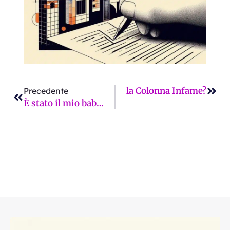
Precedente
Succ
i & pelli. Atto VIII: Storia della Colonna Infame?
Precedente
È stato il mio babbo