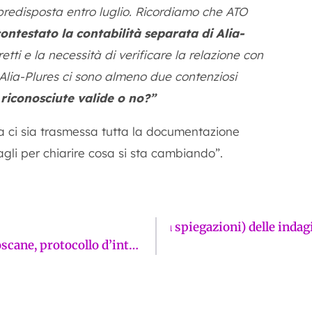
à predisposta entro luglio. Ricordiamo che ATO
ntestato la contabilità separata di Alia-
tti e la necessità di verificare la relazione con
à e Alia-Plures ci sono almeno due contenziosi
 riconosciute valide o no?”
ra ci sia trasmessa tutta la documentazione
gli per chiarire cosa si sta cambiando”.
: ecco il costo (lievitato senza spiegazioni) delle ind
Valorizzazione eccellenze agroalimentari toscane, protocollo d’intesa Vetrina Toscana-Unicoop Firenze