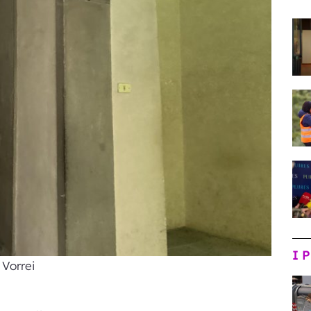
I 
Vorrei