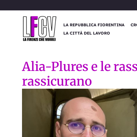
Vai
al
contenuto
LA REPUBBLICA FIORENTINA
CR
LA CITTÀ DEL LAVORO
Alia-Plures e le ra
rassicurano