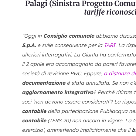
Palagi (Sinistra Progetto Comu
tariffe riconosc
“Oggi in
Consiglio comunale
abbiamo discusso 
S.p.A.
e sulle conseguenze per la
TARI
. La ris
ulteriori interrogativi. La Giunta ha confermato
il 2 aprile era accompagnato da pareri favore
società di revisione PwC. Eppure,
a distanza di
documentazione
è stata annullata. Se non c’e
aggiornamento integrativo
? Perché ritirare 
soci ‘non devono essere considerati’? La rispos
contabile
della partecipazione Publiacqua ne
contabile
(IFRS 20) non ancora in vigore. La Giun
esercizio’, ammettendo implicitamente che il
b