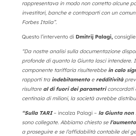
rappresentava in modo non corretto alcune pos
investitori, banche e controparti con un comun
Forbes Italia”.
Questo l’intervento di
Dmitrij Palagi,
consiglie
“Da nostre analisi sulla documentazione dispon
profonde di quanto la Giunta lasci intendere. 
componente tariffaria risulterebbe
in calo sig
rapporti tra
indebitamento
e
redditività
previ
risultare
al di fuori dei parametri
concordati c
centinaia di milioni, la società avrebbe distrib
“Sulla TARI
– incalza Palagi –
la Giunta non 
sono collegate. Abbiamo chiesto se
l’aumento
a proseguire e se l’affidabilità contabile del ge