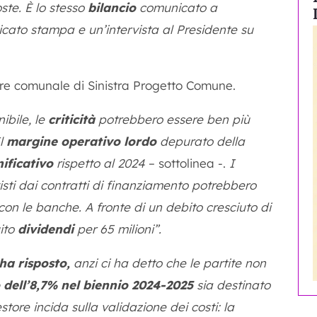
te. È lo stesso
bilancio
comunicato a
icato stampa e un’intervista al Presidente su
re comunale di Sinistra Progetto Comune.
ibile, le
criticità
potrebbero essere ben più
Il
margine operativo lordo
depurato della
nificativo
rispetto al 2024
– sottolinea -.
I
sti dai contratti di finanziamento potrebbero
on le banche. A fronte di un debito cresciuto di
uito
dividendi
per 65 milioni”.
ha risposto,
anzi ci ha detto che le partite non
 dell’8,7% nel biennio 2024-2025
sia destinato
store incida sulla validazione dei costi: la