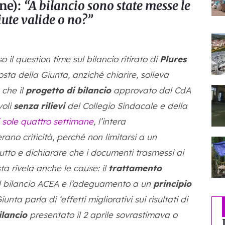
ne):
“A bilancio sono state messe le
iute valide o no?”
il question time sul bilancio ritirato di
Plures
posta della Giunta, anziché chiarire, solleva
 che il
progetto di bilancio
approvato dal CdA
voli
senza rilievi
del Collegio Sindacale e della
 sole quattro settimane
, l’intera
rano criticità, perché non limitarsi a un
tutto e dichiarare che i documenti trasmessi ai
ta rivela anche le cause: il
trattamento
l bilancio ACEA e l’adeguamento a un
principio
ta parla di ‘effetti migliorativi sui risultati di
ilancio
presentato il 2 aprile sovrastimava o