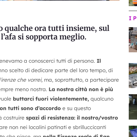
I 
 qualche ora tutti insieme, sul
 l’afa si sopporta meglio.
 tenevamo a conoscerci tutti di persona.
Il
no scelto di dedicare parte del loro tempo, di
irenze che vorrei,
ma, soprattutto, a partecipare
 sempre meno nostra.
La nostra città non è più
vuole
buttarci fuori violentemente,
qualcuno
on tutti sono d’accordo
e su questo
à costruire
spazi di resistenza: il nostro/vostro
are non nei localini patinati e sbrilluccicanti
ente che piace, ma
nella Firenze reale di San