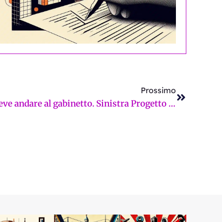
Successi
Prossimo
Non è una città per chi deve andare al gabinetto. Sinistra Progetto Comune: “Bagni pubblici, situazione critica”