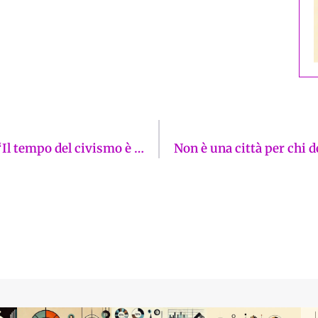
L’Altra Toscana presenta il suo manifesto: “Il tempo del civismo è adesso”