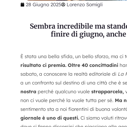
28 Giugno 2025
Lorenzo Somigli
Sembra incredibile ma stando
finire di giugno, anche
È stata una bella sfida, un bello sforzo, ma ci
risultato ci premia.
Oltre 40 concittadini
han
sabato, a conoscere la realtà editoriale di
La F
a un confronto sul destino di una città che è
nostra
perché qualcuno vuole
strapparcela,
non ci vuole perché la vuole tutta per sé.
Ma n
sentimento sta a noi fiorentini di buona volont
giornale è uno di questi.
Ci siamo voluti ritrov
dove si fanno discorsini che piacciono alla g