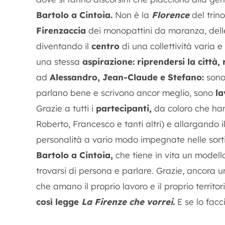
Bartolo a Cintoia.
Non è la
Florence
del trin
Firenzaccia
dei monopattini da maranza, delle
diventando il
centro
di una collettività varia
una stessa
aspirazione: riprendersi la città, 
ad
Alessandro, Jean-Claude e Stefano:
sono 
parlano bene e scrivono ancor meglio, sono
la
Grazie a tutti i
partecipanti,
da coloro che han
Roberto, Francesco e tanti altri) e allargando i
personalità a vario modo impegnate nelle sorti
Bartolo a Cintoia,
che tiene in vita un modello
trovarsi di persona e parlare. Grazie, ancora un
che amano il proprio lavoro e il proprio territo
così legge
La Firenze che vorrei.
E se lo facc