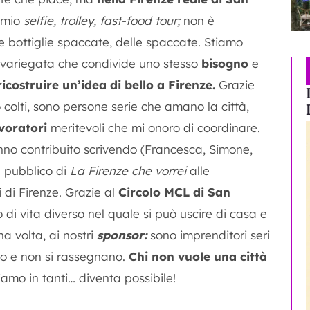
omio
selfie, trolley, fast-food tour;
non è
 bottiglie spaccate, delle spaccate. Stiamo
 e variegata che condivide uno stesso
bisogno
e
ricostruire un’idea di bello a Firenze.
Grazie
colti, sono persone serie che amano la città,
voratori
meritevoli che mi onoro di coordinare.
no contribuito scrivendo (Francesca, Simone,
l pubblico di
La Firenze che vorrei
alle
 di Firenze. Grazie al
Circolo MCL di San
 di vita diverso nel quale si può uscire di casa e
a volta, ai nostri
sponsor:
sono imprenditori seri
rio e non si rassegnano.
Chi non vuole una città
iamo in tanti… diventa possibile!