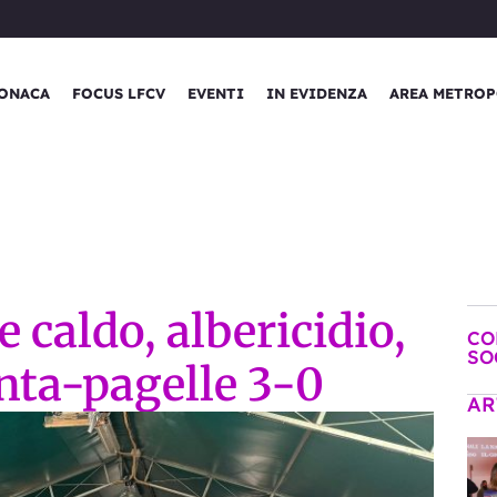
ONACA
FOCUS LFCV
EVENTI
IN EVIDENZA
AREA METROP
 caldo, albericidio,
CO
SO
nta-pagelle 3-0
AR