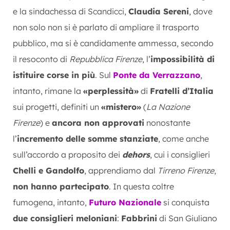
e la sindachessa di Scandicci,
Claudia Sereni
, dove
non solo non si è parlato di ampliare il trasporto
pubblico, ma si è candidamente ammessa, secondo
il resoconto di
Repubblica Firenze
, l’
impossibilità di
istituire corse in più
. Sul
Ponte da Verrazzano
,
intanto, rimane la
«perplessità»
di
Fratelli d’Italia
sui progetti, definiti un
«mistero»
(
La Nazione
Firenze
) e
ancora non approvati
nonostante
l’
incremento delle somme stanziate
, come anche
sull’accordo a proposito dei
dehors
, cui i consiglieri
Chelli e Gandolfo
, apprendiamo dal
Tirreno Firenze
,
non hanno partecipato
. In questa coltre
fumogena, intanto,
Futuro Nazionale
si conquista
due consiglieri meloniani
:
Fabbrini
di San Giuliano