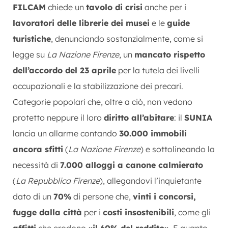
FILCAM
chiede un
tavolo di crisi
anche per i
lavoratori delle librerie dei musei
e le
guide
turistiche
, denunciando sostanzialmente, come si
legge su
La Nazione Firenze
, un
mancato rispetto
dell’accordo del 23 aprile
per la tutela dei livelli
occupazionali e la stabilizzazione dei precari.
Categorie popolari che, oltre a ciò, non vedono
protetto neppure il loro
diritto all’abitare
: il
SUNIA
lancia un allarme contando
30.000 immobili
ancora sfitti
(
La Nazione Firenze
) e sottolineando la
necessità di
7.000 alloggi a canone calmierato
(
La Repubblica Firenze
), allegandovi l’inquietante
dato di un
70%
di persone che,
vinti i concorsi,
fugge dalla città
per i
costi insostenibili
, come gli
affitti
che erodono
«il 60% del reddito»
. E quanto