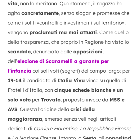
vita
, non la meritano. Quantomeno, il ragazzo ha
agito
concretamente
, senza slogan e promesse che,
come i soliti «controlli e investimenti sul territorio»,
vengono
proclamati ma mai attuati
. Come quello
della trasparenza, che proprio in Regione ha visto lo
scandalo
, denunciato dalle
opposizioni
,
dell’
elezione di Scaramelli a garante per
l’infanzia
coi soli voti (segreti) del campo largo: per
19-14
il candidato di
Italia Viva
vince su quella di
Fratelli d’Italia, con
cinque schede bianche
e
un
solo voto
per
Trovato
, proposto invece da
M5S e
AVS
. Questa l’origine della
crisi della
maggioranza
, emersa senza veli negli articoli
dedicati di
Corriere Fiorentino
,
La Repubblica Firenze
e
La Nazione Firenze
. Intanto, a
Sesto
, gli
oppositori