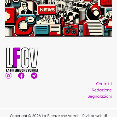
I
F
T
n
a
e
Contatti
s
c
l
Redazione
t
e
e
Segnalazioni
a
b
g
g
o
r
r
o
a
Copyright © 2026 La Firenze che Vorrei – Rivista web di