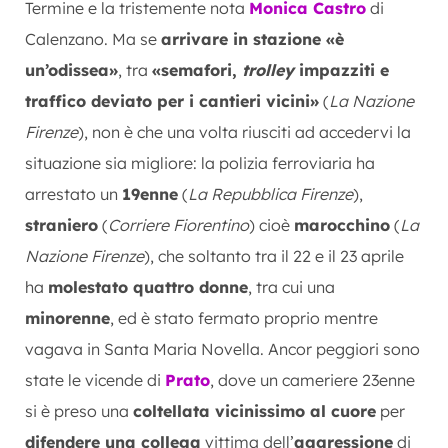
Termine e la tristemente nota
Monica Castro
di
Calenzano. Ma se
arrivare in stazione «è
un’odissea»
, tra
«semafori,
trolley
impazziti e
traffico deviato per i cantieri vicini»
(
La Nazione
Firenze
), non è che una volta riusciti ad accedervi la
situazione sia migliore: la polizia ferroviaria ha
arrestato un
19enne
(
La Repubblica Firenze
),
straniero
(
Corriere Fiorentino
) cioè
marocchino
(
La
Nazione Firenze
), che soltanto tra il 22 e il 23 aprile
ha
molestato quattro donne
, tra cui una
minorenne
, ed è stato fermato proprio mentre
vagava in Santa Maria Novella. Ancor peggiori sono
state le vicende di
Prato
, dove un cameriere 23enne
si è preso una
coltellata vicinissimo al cuore
per
difendere una collega
vittima dell’
aggressione
di