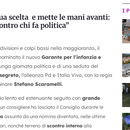
I 
sua scelta e mette le mani avanti:
ntro chi fa politica”
divisioni e colpi bassi nella maggioranza, il
 nominato il nuovo
Garante per l’infanzia e
lunga giornata politica e di una seduta del
 segreto,
l’alleanza Pd e Italia Viva, con la regia
minare
Stefano Scaramelli
.
inio lento ed estenuante seguito con
grande
n consigliere ha lasciato il Consiglio durante le
ca
assunta da una nomina diventata, nelle ultime
ari, nonché terreno di
scontro interno
alla