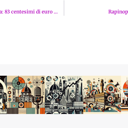
Ecco il decentramento low-cost della Giunta: 83 centesimi di euro all’anno per residente. Palagi: “In altre città Italiane risorse nell’ordine di milioni”
Rapinopo