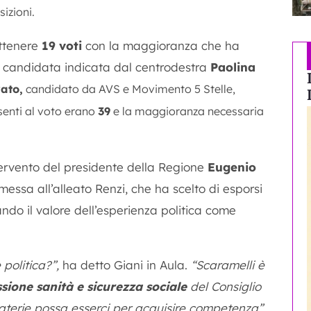
izioni.
ottenere
19 voti
con la maggioranza che ha
a candidata indicata dal centrodestra
Paolina
ato,
candidato da AVS e Movimento 5 Stelle,
senti al voto erano
39
e la maggioranza necessaria
ntervento del presidente della Regione
Eugenio
messa all’alleato Renzi, che ha scelto di esporsi
ndo il valore dell’esperienza politica come
 politica?”,
ha detto Giani in Aula.
“Scaramelli è
ione sanità e sicurezza sociale
del Consiglio
materie possa esserci per acquisire competenza”.