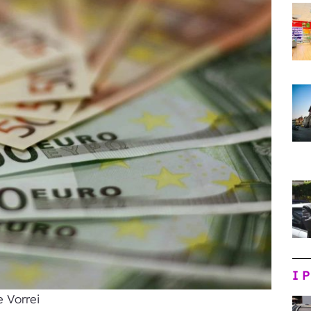
I 
 Vorrei