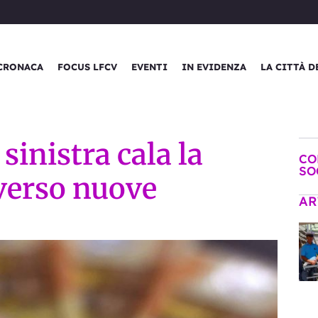
CRONACA
FOCUS LFCV
EVENTI
IN EVIDENZA
LA CITTÀ D
sinistra cala la
CO
SO
verso nuove
AR