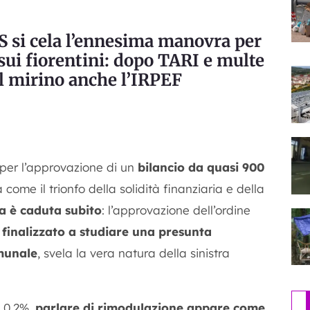
VS si cela l’ennesima manovra per
sui fiorentini: dopo TARI e multe
el mirino anche l’IRPEF
per l’approvazione di un
bilancio da quasi 900
ome il trionfo della solidità finanziaria e della
a è caduta subito
: l’approvazione dell’ordine
, finalizzato a studiare una presunta
munale
, svela la vera natura della sinistra
o 0,2%,
parlare di rimodulazione appare come