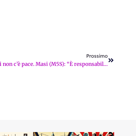
Successi
Prossimo
Anche sui mezzi pubblici non c’è pace. Masi (M5S): “È responsabilità di tutte le istituzioni”