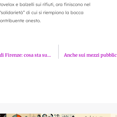
velox e balzelli sui rifiuti, ora finiscono nel
“solidarietà” di cui si riempiono la bocca
ontribuente onesto.
Un’epidemia di tombini divelti dalle strade di Firenze: cosa sta succedendo?