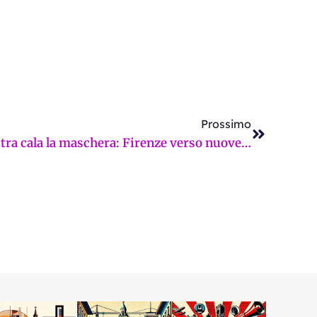
Successi
Prossimo
IRPEF comunale, la sinistra cala la maschera: Firenze verso nuove stangate?