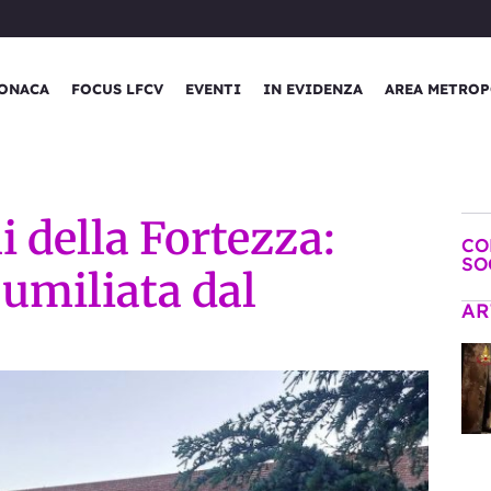
ONACA
FOCUS LFCV
EVENTI
IN EVIDENZA
AREA METROP
i della Fortezza:
CO
SO
umiliata dal
AR