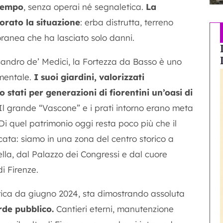
 tempo
, senza operai né segnaletica.
La
rato la situazione
: erba distrutta, terreno
oranea che ha lasciato solo danni.
essandro de’ Medici, la Fortezza da Basso è uno
imentale.
I suoi giardini, valorizzati
stati per generazioni di fiorentini un’oasi di
Il grande “Vascone” e i prati intorno erano meta
 Di quel patrimonio oggi resta poco più che il
icata: siamo in una zona del centro storico a
lla, dal Palazzo dei Congressi e dal cuore
di Firenze.
ica da giugno 2024, sta dimostrando assoluta
rde pubblico.
Cantieri eterni, manutenzione