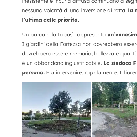
inesistente e incuria diffusa continuano a segna
nessuna volontà di una inversione di rotta:
la 
l’ultima delle priorità.
Un parco ridotto così rappresenta
un’ennesima
I giardini della Fortezza non dovrebbero esse
dovrebbero essere memoria, bellezza e qualità 
è un abbandono ingiustificabile.
La sindaca Fu
persona.
E a intervenire, rapidamente. I fiorent