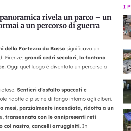
I 
 panoramica rivela un parco – un
ormai a un percorso di guerra
ni della Fortezza da Basso
significava un
di Firenze:
grandi cedri secolari, la fontana
ce.
Oggi quel luogo è diventato un percorso a
ietose.
Sentieri d’asfalto spaccati e
ole ridotte a piscine di fango intorno agli alberi.
da mesi, parzialmente incendiata, ridotta a un
e,
transennata con le onnipresenti reti
to col nastro
,
cancelli arrugginiti.
In