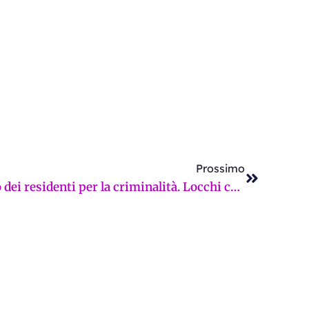
Successi
Prossimo
Campo di Marte, esposto dei residenti per la criminalità. Locchi chiede interventi immediati: “Amministrazione inerte”