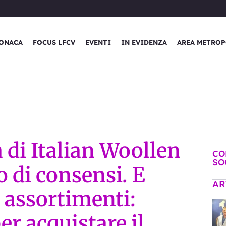
ONACA
FOCUS LFCV
EVENTI
IN EVIDENZA
AREA METROP
 di Italian Woollen
CO
SO
o di consensi. E
AR
i assortimenti:
r acquistare il