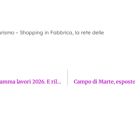
urismo – Shopping in Fabbrica, la rete delle
Montebianco Costruzioni presenta il programma lavori 2026. E rilancia i nuovi dettagli dell’Operazione Sociale Condomini