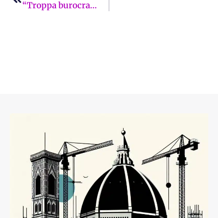
“Troppa burocrazia, si tengano i soldi che mi devono!” Una signora 90enne di Campi Bisenzio rinuncia ai 5 mila euro. Vogliono prendere gli alluvionati per sfinimento?