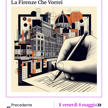
La Firenze Che Vorrei
Precedente
Succ
 multe? La Firenze sui giornali di venerdì 8 maggio
Precedente