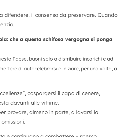
da difendere, il consenso da preservare. Quando
lenzio.
sola: che a questa
schifosa vergogna
si ponga
questo Paese, buoni solo a distribuire incarichi e ad
ttere di autocelebrarsi e iniziare, per una volta, a
ccellenze”, cospargersi il capo di cenere,
sta davanti alle vittime.
 per provare, almeno in parte, a lavarsi la
 omissioni.
uto e continuano a combattere – spesso