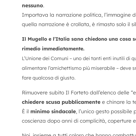
nessuno
.
Importava la narrazione politica, l’immagine 
quella narrazione è crollata, è rimasto solo il si
Il Mugello e l’Italia sana chiedono una cosa 
rimedio
immediatamente
.
L’Unione dei Comuni – uno dei tanti enti inutili di 
alimentare l’amichettismo più miserabile – deve sme
fare qualcosa di giusto.
Rimuovere subito Il Forteto dall’elenco delle “e
chiedere scusa pubblicamente
e chinare la te
È il
minimo sindacale
, l’unico gesto possibile
coscienza dopo anni di complicità, coperture e
Noi, insieme a tutti coloro che hanno combatt