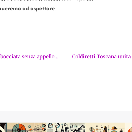
nueremo ad aspettare
.
Capitale italiana della Cultura 2028: Fiesole bocciata senza appello. Il grande bluff della sindaca Scaletti è finito