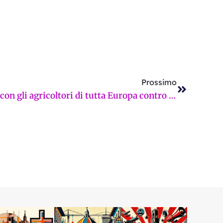
Successi
Prossimo
Coldiretti Toscana unita con gli agricoltori di tutta Europa contro l’accordo UE-Mercosur