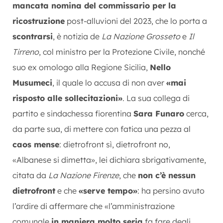
mancata nomina del commissario per la
ricostruzione
post-alluvioni del 2023, che lo porta a
scontrarsi
, è notizia de
La Nazione Grosseto
e
Il
Tirreno
, col ministro per la Protezione Civile, nonché
suo ex omologo alla Regione Sicilia,
Nello
Musumeci
, il quale lo accusa di non aver
«mai
risposto alle sollecitazioni»
. La sua collega di
partito e sindachessa fiorentina
Sara Funaro
cerca,
da parte sua, di mettere con fatica una pezza al
caos mense
: dietrofront sì, dietrofront no,
«Albanese si dimetta», lei dichiara sbrigativamente,
citata da
La Nazione Firenze
, che
non c’è nessun
dietrofront
e che
«serve tempo»
: ha persino avuto
l’ardire di affermare che «l’amministrazione
comunale
in maniera molto seria
fa fare degli