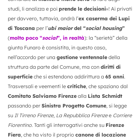
studi, li analizza e poi
prende le decisioni
»! Ai privati
per davvero, tuttavia, andrà l’
ex caserma dei Lupi
di Toscana
per l’
ubi maior
del “
social housing
”
(
molto poco “
social
”, in realtà
): la “serietà” della
giunta Funaro è consistita, in questo caso,
nell’accordo per una
gestione ventennale
della
struttura da parte del Comune, ma con
diritti di
superficie
che si estendono addirittura a
65 anni
.
Trasversali e veementi le
critiche
, che spaziano dal
Comitato Salviamo Firenze
alla
Lista Schmidt
passando per
Sinistra Progetto Comune
, si legge
su
Il Tirreno Firenze
,
La Repubblica Firenze
e
Corriere
Fiorentino
. Tanti gli interrogativi anche su
Firenze
Fiera
, che ha visto il proprio
canone di locazione