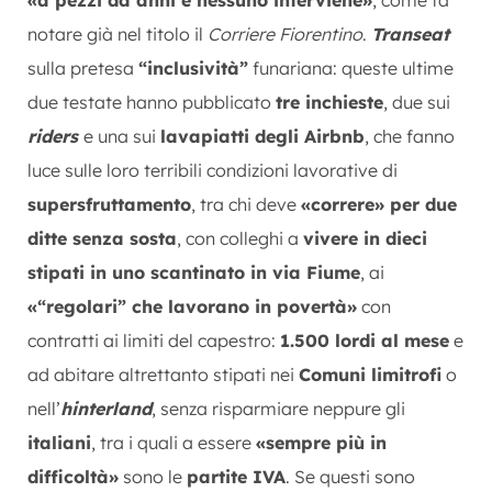
notare già nel titolo il
Corriere Fiorentino
.
Transeat
sulla pretesa
“inclusività”
funariana: queste ultime
due testate hanno pubblicato
tre inchieste
, due sui
riders
e una sui
lavapiatti degli Airbnb
, che fanno
luce sulle loro terribili condizioni lavorative di
supersfruttamento
, tra chi deve
«correre» per due
ditte senza sosta
, con colleghi a
vivere in dieci
stipati in uno scantinato in via Fiume
, ai
«“regolari” che lavorano in povertà»
con
contratti ai limiti del capestro:
1.500 lordi al mese
e
ad abitare altrettanto stipati nei
Comuni limitrofi
o
nell’
hinterland
, senza risparmiare neppure gli
italiani
, tra i quali a essere
«sempre più in
difficoltà»
sono le
partite IVA
. Se questi sono