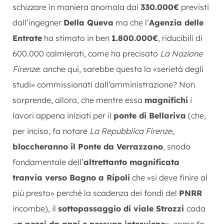
schizzare in maniera anomala dai
330.000€
previsti
dall’ingegner
Della Queva
ma che l’
Agenzia delle
Entrate
ha stimato in ben
1.800.000€
, riducibili di
600.000 calmierati, come ha precisato
La Nazione
Firenze
: anche qui, sarebbe questa la «serietà degli
studi» commissionati dall’amministrazione? Non
sorprende, allora, che mentre essa
magnifichi
i
lavori appena iniziati per il
ponte di Bellariva
(che,
per inciso, fa notare
La Repubblica Firenze
,
bloccheranno il Ponte da Verrazzano
, snodo
fondamentale dell’
altrettanto magnificata
tranvia verso Bagno a Ripoli
che «si deve finire al
più presto» perché la scadenza dei fondi del
PNRR
incombe), il
sottopassaggio di viale Strozzi
cada
«a pezzi da anni e nessuno interviene»
, come fa