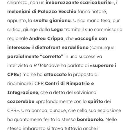
chiarezza, non un
imbarazzante scaricabarile
», i
meloniani di Palazzo Vecchio
fanno notare,
appunto, la
svolta gianiana
. Unica mano tesa, pur
critica, giunge dalla
Lega
tramite il suo commissario
regionale
Andrea Crippa
, che
«accoglie con
interesse»
il
dietrofront nardelliano
(comunque
parzialmente “corretto”
in una successiva
intervista a
RTV38
dove ha parlato di
«superare i
CPR»
) ma ne ha
attaccato
la proposta di
rinominare i CPR
Centri di Rimpatrio e
Integrazione
, che a detta del salviniano
cozzerebbe
«profondamente con lo
spirito
dei
CPR». Una bomba, dunque, che nella sua esplosione
ha quantomeno ferito lo stesso
bombarolo
. Nello
stesso imbarazzo si trova tuttavia anche il