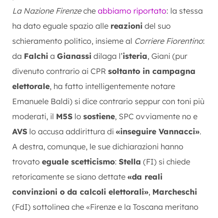
La Nazione Firenze
che
abbiamo riportato
: la stessa
ha dato eguale spazio alle
reazioni
del suo
schieramento politico, insieme al
Corriere Fiorentino
:
da
Falchi
a
Gianassi
dilaga l’
isteria
, Giani (pur
divenuto contrario ai CPR
soltanto in campagna
elettorale
, ha fatto intelligentemente notare
Emanuele Baldi) si dice contrario seppur con toni più
moderati, il
M5S
lo
sostiene
, SPC ovviamente no e
AVS
lo accusa addirittura di
«inseguire Vannacci»
.
A destra, comunque, le sue dichiarazioni hanno
trovato
eguale scetticismo
:
Stella
(FI) si chiede
retoricamente se siano dettate
«da reali
convinzioni o da calcoli elettorali»
,
Marcheschi
(FdI) sottolinea che «Firenze e la Toscana meritano